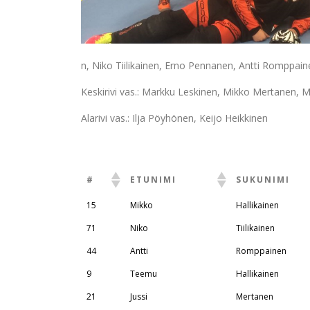
n, Niko Tiilikainen, Erno Pennanen, Antti Romppain
Keskirivi vas.: Markku Leskinen, Mikko Mertanen, 
Alarivi vas.: Ilja Pöyhönen, Keijo Heikkinen
#
ETUNIMI
SUKUNIMI
15
Mikko
Hallikainen
71
Niko
Tiilikainen
44
Antti
Romppainen
9
Teemu
Hallikainen
21
Jussi
Mertanen