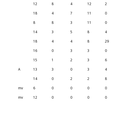
12
8
4
12
2
18
4
7
11
0
8
8
3
11
0
14
3
5
8
4
18
4
4
8
29
16
0
3
3
0
15
1
2
3
6
A
13
3
0
3
4
14
0
2
2
8
mv
6
0
0
0
0
mv
12
0
0
0
0