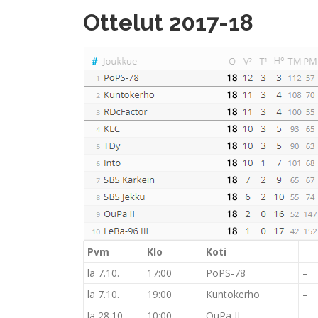
Ottelut 2017-18
Pvm
Klo
Koti
la 7.10.
17:00
PoPS-78
–
la 7.10.
19:00
Kuntokerho
–
la 28.10.
10:00
OuPa II
–