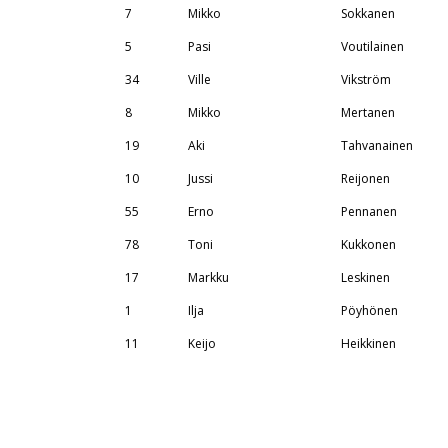
7
Mikko
Sokkanen
5
Pasi
Voutilainen
34
Ville
Vikström
8
Mikko
Mertanen
19
Aki
Tahvanainen
10
Jussi
Reijonen
55
Erno
Pennanen
78
Toni
Kukkonen
17
Markku
Leskinen
1
Ilja
Pöyhönen
11
Keijo
Heikkinen