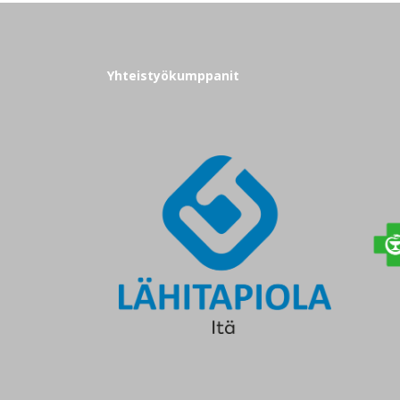
Yhteistyökumppanit