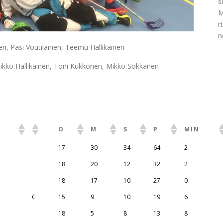
si
r
n
en, Pasi Voutilainen, Teemu Hallikainen
Mikko Hallikainen, Toni Kukkonen, Mikko Sokkanen
O
M
S
P
MIN
17
30
34
64
2
18
20
12
32
2
18
17
10
27
0
C
15
9
10
19
6
18
5
8
13
8