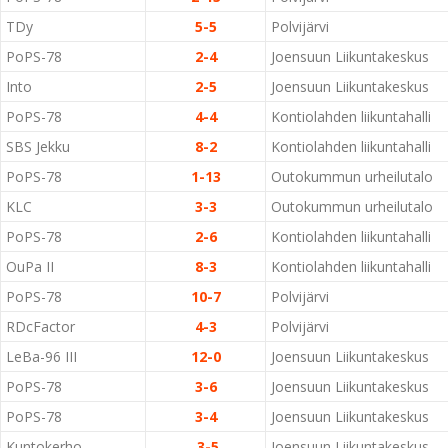
TDy
5-5
Polvijärvi
PoPS-78
2-4
Joensuun Liikuntakeskus
Into
2-5
Joensuun Liikuntakeskus
PoPS-78
4-4
Kontiolahden liikuntahalli
SBS Jekku
8-2
Kontiolahden liikuntahalli
PoPS-78
1-13
Outokummun urheilutalo
KLC
3-3
Outokummun urheilutalo
PoPS-78
2-6
Kontiolahden liikuntahalli
OuPa II
8-3
Kontiolahden liikuntahalli
PoPS-78
10-7
Polvijärvi
RDcFactor
4-3
Polvijärvi
LeBa-96 III
12-0
Joensuun Liikuntakeskus
PoPS-78
3-6
Joensuun Liikuntakeskus
PoPS-78
3-4
Joensuun Liikuntakeskus
Kuntokerho
3-5
Joensuun Liikuntakeskus