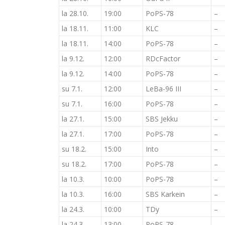
la 28.10.
19:00
PoPS-78
–
la 18.11.
11:00
KLC
–
la 18.11.
14:00
PoPS-78
–
la 9.12.
12:00
RDcFactor
–
la 9.12.
14:00
PoPS-78
–
su 7.1.
12:00
LeBa-96 III
–
su 7.1.
16:00
PoPS-78
–
la 27.1.
15:00
SBS Jekku
–
la 27.1.
17:00
PoPS-78
–
su 18.2.
15:00
Into
–
su 18.2.
17:00
PoPS-78
–
la 10.3.
10:00
PoPS-78
–
la 10.3.
16:00
SBS Karkein
–
la 24.3.
10:00
TDy
–
la 24.3.
13:00
PoPS-78
–