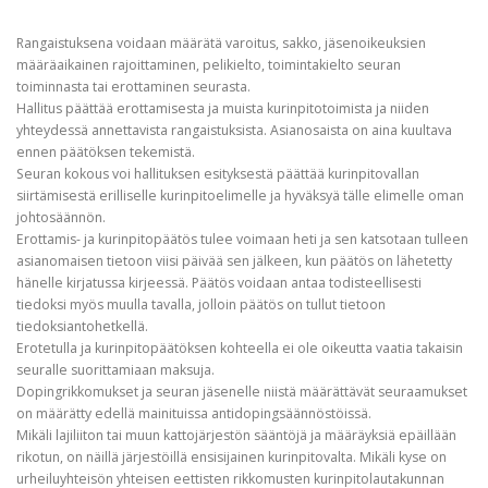
Rangaistuksena voidaan määrätä varoitus, sakko, jäsenoikeuksien
määräaikainen rajoittaminen, pelikielto, toimintakielto seuran
toiminnasta tai erottaminen seurasta.
Hallitus päättää erottamisesta ja muista kurinpitotoimista ja niiden
yhteydessä annettavista rangaistuksista. Asianosaista on aina kuultava
ennen päätöksen tekemistä.
Seuran kokous voi hallituksen esityksestä päättää kurinpitovallan
siirtämisestä erilliselle kurinpitoelimelle ja hyväksyä tälle elimelle oman
johtosäännön.
Erottamis- ja kurinpitopäätös tulee voimaan heti ja sen katsotaan tulleen
asianomaisen tietoon viisi päivää sen jälkeen, kun päätös on lähetetty
hänelle kirjatussa kirjeessä. Päätös voidaan antaa todisteellisesti
tiedoksi myös muulla tavalla, jolloin päätös on tullut tietoon
tiedoksiantohetkellä.
Erotetulla ja kurinpitopäätöksen kohteella ei ole oikeutta vaatia takaisin
seuralle suorittamiaan maksuja.
Dopingrikkomukset ja seuran jäsenelle niistä määrättävät seuraamukset
on määrätty edellä mainituissa antidopingsäännöstöissä.
Mikäli lajiliiton tai muun kattojärjestön sääntöjä ja määräyksiä epäillään
rikotun, on näillä järjestöillä ensisijainen kurinpitovalta. Mikäli kyse on
urheiluyhteisön yhteisen eettisten rikkomusten kurinpitolautakunnan