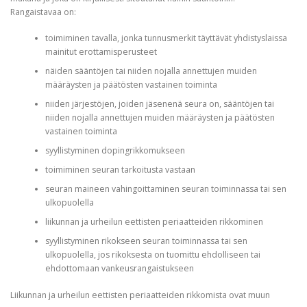
Rangaistavaa on:
toimiminen tavalla, jonka tunnusmerkit täyttävät yhdistyslaissa
mainitut erottamisperusteet
näiden sääntöjen tai niiden nojalla annettujen muiden
määräysten ja päätösten vastainen toiminta
niiden järjestöjen, joiden jäsenenä seura on, sääntöjen tai
niiden nojalla annettujen muiden määräysten ja päätösten
vastainen toiminta
syyllistyminen dopingrikkomukseen
toimiminen seuran tarkoitusta vastaan
seuran maineen vahingoittaminen seuran toiminnassa tai sen
ulkopuolella
liikunnan ja urheilun eettisten periaatteiden rikkominen
syyllistyminen rikokseen seuran toiminnassa tai sen
ulkopuolella, jos rikoksesta on tuomittu ehdolliseen tai
ehdottomaan vankeusrangaistukseen
Liikunnan ja urheilun eettisten periaatteiden rikkomista ovat muun