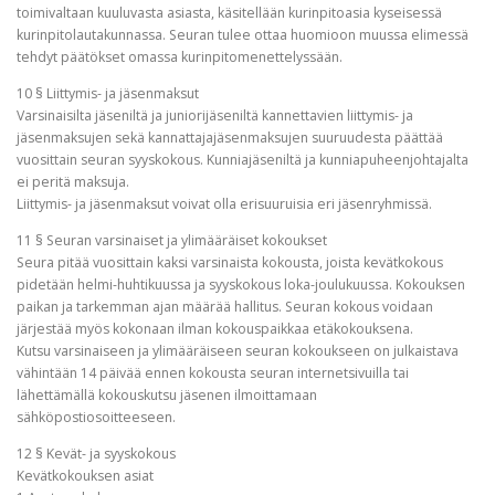
toimivaltaan kuuluvasta asiasta, käsitellään kurinpitoasia kyseisessä
kurinpitolautakunnassa. Seuran tulee ottaa huomioon muussa elimessä
tehdyt päätökset omassa kurinpitomenettelyssään.
10 § Liittymis- ja jäsenmaksut
Varsinaisilta jäseniltä ja juniorijäseniltä kannettavien liittymis- ja
jäsenmaksujen sekä kannattajajäsenmaksujen suuruudesta päättää
vuosittain seuran syyskokous. Kunniajäseniltä ja kunniapuheenjohtajalta
ei peritä maksuja.
Liittymis- ja jäsenmaksut voivat olla erisuuruisia eri jäsenryhmissä.
11 § Seuran varsinaiset ja ylimääräiset kokoukset
Seura pitää vuosittain kaksi varsinaista kokousta, joista kevätkokous
pidetään helmi-huhtikuussa ja syyskokous loka-joulukuussa. Kokouksen
paikan ja tarkemman ajan määrää hallitus. Seuran kokous voidaan
järjestää myös kokonaan ilman kokouspaikkaa etäkokouksena.
Kutsu varsinaiseen ja ylimääräiseen seuran kokoukseen on julkaistava
vähintään 14 päivää ennen kokousta seuran internetsivuilla tai
lähettämällä kokouskutsu jäsenen ilmoittamaan
sähköpostiosoitteeseen.
12 § Kevät- ja syyskokous
Kevätkokouksen asiat