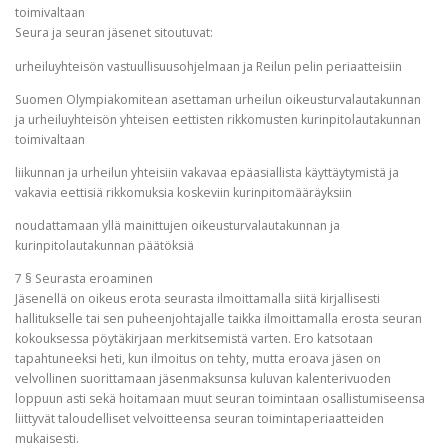
toimivaltaan
Seura ja seuran jäsenet sitoutuvat:
urheiluyhteisön vastuullisuusohjelmaan ja Reilun pelin periaatteisiin
Suomen Olympiakomitean asettaman urheilun oikeusturvalautakunnan
ja urheiluyhteisön yhteisen eettisten rikkomusten kurinpitolautakunnan
toimivaltaan
liikunnan ja urheilun yhteisiin vakavaa epäasiallista käyttäytymistä ja
vakavia eettisiä rikkomuksia koskeviin kurinpitomääräyksiin
noudattamaan yllä mainittujen oikeusturvalautakunnan ja
kurinpitolautakunnan päätöksiä
7 § Seurasta eroaminen
Jäsenellä on oikeus erota seurasta ilmoittamalla siitä kirjallisesti
hallitukselle tai sen puheenjohtajalle taikka ilmoittamalla erosta seuran
kokouksessa pöytäkirjaan merkitsemistä varten. Ero katsotaan
tapahtuneeksi heti, kun ilmoitus on tehty, mutta eroava jäsen on
velvollinen suorittamaan jäsenmaksunsa kuluvan kalenterivuoden
loppuun asti sekä hoitamaan muut seuran toimintaan osallistumiseensa
liittyvät taloudelliset velvoitteensa seuran toimintaperiaatteiden
mukaisesti.