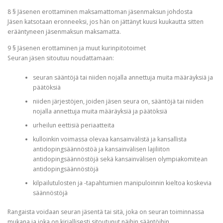
8 § Jäsenen erottaminen maksamattoman jäsenmaksun johdosta
Jäsen katsotaan eronneeksi, jos hän on jättänyt kuusi kuukautta sitten
erääntyneen jäsenmaksun maksamatta.
9 § Jäsenen erottaminen ja muut kurinpitotoimet
Seuran jäsen sitoutuu noudattamaan:
seuran sääntöjä tai niiden nojalla annettuja muita määräyksiä ja
päätöksiä
niiden järjestöjen, joiden jäsen seura on, sääntöjä tai niiden
nojalla annettuja muita määräyksiä ja päätöksiä
urheilun eettisiä periaatteita
kulloinkin voimassa olevaa kansainvälistä ja kansallista
antidopingsäännöstöä ja kansainvälisen lajiliiton
antidopingsäännöstöjä sekä kansainvälisen olympiakomitean
antidopingsäännöstöjä
kilpailutulosten ja -tapahtumien manipuloinnin kieltoa koskevia
säännöstöjä
Rangaista voidaan seuran jäsentä tai sitä, joka on seuran toiminnassa
mukana ja joka on kirjallisesti sitoutunut näihin sääntöihin.