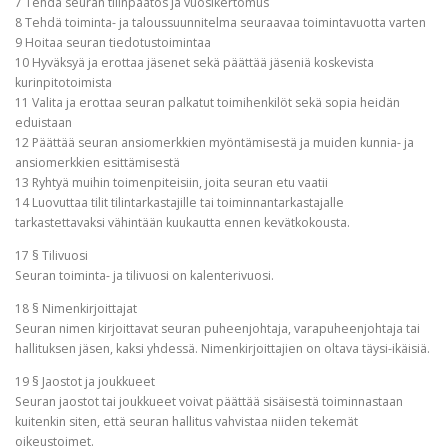
7 Tehdä seuran tilinpäätös ja vuosikertomus
8 Tehdä toiminta- ja taloussuunnitelma seuraavaa toimintavuotta varten
9 Hoitaa seuran tiedotustoimintaa
10 Hyväksyä ja erottaa jäsenet sekä päättää jäseniä koskevista
kurinpitotoimista
11 Valita ja erottaa seuran palkatut toimihenkilöt sekä sopia heidän
eduistaan
12 Päättää seuran ansiomerkkien myöntämisestä ja muiden kunnia- ja
ansiomerkkien esittämisestä
13 Ryhtyä muihin toimenpiteisiin, joita seuran etu vaatii
14 Luovuttaa tilit tilintarkastajille tai toiminnantarkastajalle
tarkastettavaksi vähintään kuukautta ennen kevätkokousta.
17 § Tilivuosi
Seuran toiminta- ja tilivuosi on kalenterivuosi.
18 § Nimenkirjoittajat
Seuran nimen kirjoittavat seuran puheenjohtaja, varapuheenjohtaja tai
hallituksen jäsen, kaksi yhdessä. Nimenkirjoittajien on oltava täysi-ikäisiä.
19 § Jaostot ja joukkueet
Seuran jaostot tai joukkueet voivat päättää sisäisestä toiminnastaan
kuitenkin siten, että seuran hallitus vahvistaa niiden tekemät
oikeustoimet.