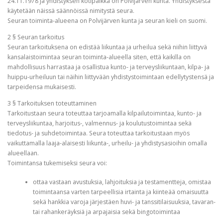
24.11.1978 ja yhdistyksen kotipaikka on Polvijärven kunta. Yhdistyksestä
käytetään näissä säännöissä nimitystä seura.
Seuran toiminta-alueena on Polvijärven kunta ja seuran kieli on suomi.
2 § Seuran tarkoitus
Seuran tarkoituksena on edistää liikuntaa ja urheilua sekä niihin liittyvä
kansalaistoimintaa seuran toiminta-alueella siten, että kaikilla on
mahdollisuus harrastaa ja osallistua kunto- ja terveysliikuntaan, kilpa- ja
huippu-urheiluun tai näihin liittyvään yhdistystoimintaan edellytystensä ja
tarpeidensa mukaisesti.
3 § Tarkoituksen toteuttaminen
Tarkoitustaan seura toteuttaa tarjoamalla kilpailutoimintaa, kunto- ja
terveysliikuntaa, harjoitus-, valmennus- ja koulutustoimintaa sekä
tiedotus- ja suhdetoimintaa. Seura toteuttaa tarkoitustaan myös
vaikuttamalla laaja-alaisesti liikunta-, urheilu- ja yhdistysasioihin omalla
alueellaan.
Toimintansa tukemiseksi seura voi:
ottaa vastaan avustuksia, lahjoituksia ja testamentteja, omistaa
toimintaansa varten tarpeellisia irtainta ja kiinteää omaisuutta
sekä hankkia varoja järjestäen huvi- ja tanssitilaisuuksia, tavaran-
tai rahankeräyksiä ja arpajaisia sekä bingotoimintaa