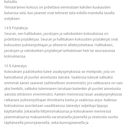
kutsuttu.
Ylimääräinen kokous on pidettävä viimeistään kahden kuukauden
kuluessa siitä, kun jäsenet ovat tehneet siitä edellä mainitulla tavalla
esityksen.
14 § Pöytäkirja
Seuran, sen hallituksen, jaostojen ja valiokuntien kokouksissa on
pidettävä pöytäkirjaa. Seuran ja hallituksen kokousten pöytäkirjat ovat
kokousten puheenjohtajan ja sihteerin allekirjoitettava. Hallituksen,
jaostojen ja valiokuntien pöytäkirjat tarkistetaan heti tai seuraavassa
kokouksessa.
15 § Äänestys
Kokouksen päätökseksi tulee asiakysymyksissä se mielipide, jota on
kannattanut yli puolet annetuista äänistä. Vaaleissa tulevat valituiksi
enimmät äänet saaneet (suhteellinen enemmistö). Jos valittavana on vain
yksi henkilö, valituksi tulemiseen tarvitaan kuitenkin yli puolet annetuista
äänistä (ehdoton enemmistö). Äänten mennessä tasan asiakysymyksissä
ratkaisee puheenjohtajan ilmoittama kanta ja vaaleissa arpa. Kaikissa
kokouksissa suoritetaan vaadittaessa äänestys suljettuja lippuja
käyttämällä. Jokaisella liittymismaksunsa ja kokoukseen mennessä
jäsenmaksunsa maksaneella varsinaisella jäsenellä ja viisitoista vuotta
täyttäneellä juniorijäsenellä, sekä kunniajäsenellä ja