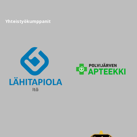
Yhteistyökumppanit