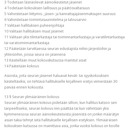
3 Todetaan läsnäolevat äänioikeutetut jäsenet
4 Todetaan kokouksen laillisuus ja päätösvaltaisuus
5 Vahvistetaan liittymis-, jäsen- ja kannattajajäsenmaksujen suuruus
6 Vahvistetaan toimintasuunnitelma ja talousarvio
7 Valitaan hallituksen puheenjohtaja
10 Valitaan hallituksen muut jäsenet
11 Valitaan yksi tilintarkastaja tai toiminnantarkastaja ja varatilintarkastaja
tai varatoiminnantarkastaja
12 Päätetään tarvittaessa seuran edustajista niihin järjestöihin ja
yhteisöihin, joissa seura on jäsenenä
13 Käsitellään muut kokouskutsussa mainitut asiat
14 Päätetään kokous
Asioista, joita seuran jäsenet haluavat kevät- tai syyskokouksen
käsiteltäviksi, on tehtävä hallitukselle kirjallinen esitys viimeistään 30
päivää ennen kokousta.
13 § Seuran ylimääräinen kokous
Seuran ylimääräinen kokous pidetään silloin, kun hallitus katsoo sen
tarpeelliseksi, seuran kokous niin päättää tai kun vähintään yksi
kymmenesosa seuran äänioikeutetuista jäsenistä on jonkin määrätyn
asian takia tehnyt siitä hallitukselle kirjallisen esityksen. Ylimääräisen
kokouksen kutsussa on mainittava asia, jonka vuoksi kokous on koolle