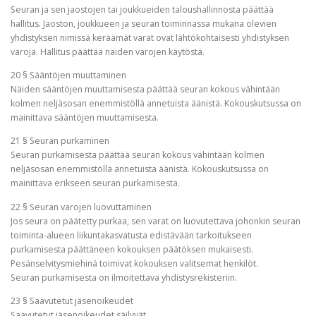
Seuran ja sen jaostojen tai joukkueiden taloushallinnosta päättää
hallitus. Jaoston, joukkueen ja seuran toiminnassa mukana olevien
yhdistyksen nimissä keräämät varat ovat lähtökohtaisesti yhdistyksen
varoja. Hallitus päättää näiden varojen käytöstä.
20 § Sääntöjen muuttaminen
Näiden sääntöjen muuttamisesta päättää seuran kokous vähintään
kolmen neljäsosan enemmistöllä annetuista äänistä. Kokouskutsussa on
mainittava sääntöjen muuttamisesta.
21 § Seuran purkaminen
Seuran purkamisesta päättää seuran kokous vähintään kolmen
neljäsosan enemmistöllä annetuista äänistä. Kokouskutsussa on
mainittava erikseen seuran purkamisesta.
22 § Seuran varojen luovuttaminen
Jos seura on päätetty purkaa, sen varat on luovutettava johonkin seuran
toiminta-alueen liikuntakasvatusta edistävään tarkoitukseen
purkamisesta päättäneen kokouksen päätöksen mukaisesti.
Pesänselvitysmiehinä toimivat kokouksen valitsemat henkilöt.
Seuran purkamisesta on ilmoitettava yhdistysrekisteriin.
23 § Saavutetut jäsenoikeudet
Saavutetut jäsenoikeudet säilyvät.