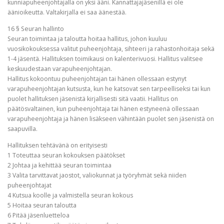
kunniapuheenjohtajalla on yksi ääni. Kannattajajäsenillä ei ole
äänioikeutta. Valtakirjalla ei saa äänestää.
16 § Seuran hallinto
Seuran toimintaa ja taloutta hoitaa hallitus, johon kuuluu
vuosikokouksessa valitut puheenjohtaja, sihteeri ja rahastonhoitaja sekä
1-4 jäsentä. Hallituksen toimikausi on kalenterivuosi. Hallitus valitsee
keskuudestaan varapuheenjohtajan.
Hallitus kokoontuu puheenjohtajan tai hänen ollessaan estynyt
varapuheenjohtajan kutsusta, kun he katsovat sen tarpeelliseksi tai kun
puolet hallituksen jäsenistä kirjallisesti sitä vaatii. Hallitus on
päätösvaltainen, kun puheenjohtaja tai hänen estyneenä ollessaan
varapuheenjohtaja ja hänen lisäkseen vähintään puolet sen jäsenistä on
saapuvilla.
Hallituksen tehtävänä on erityisesti
1 Toteuttaa seuran kokouksen päätökset
2 Johtaa ja kehittää seuran toimintaa
3 Valita tarvittavat jaostot, valiokunnat ja työryhmät sekä niiden
puheenjohtajat
4 Kutsua koolle ja valmistella seuran kokous
5 Hoitaa seuran taloutta
6 Pitää jäsenluetteloa