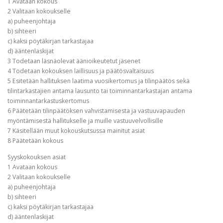
1 Avataan kokous
2 Valitaan kokoukselle
a) puheenjohtaja
b) sihteeri
c) kaksi pöytäkirjan tarkastajaa
d) ääntenlaskijat
3 Todetaan läsnäolevat äänioikeutetut jäsenet
4 Todetaan kokouksen laillisuus ja päätösvaltaisuus
5 Esitetään hallituksen laatima vuosikertomus ja tilinpäätös sekä
tilintarkastajien antama lausunto tai toiminnantarkastajan antama
toiminnantarkastuskertomus
6 Päätetään tilinpäätöksen vahvistamisesta ja vastuuvapauden
myöntämisestä hallitukselle ja muille vastuuvelvollisille
7 Käsitellään muut kokouskutsussa mainitut asiat
8 Päätetään kokous
Syyskokouksen asiat
1 Avataan kokous
2 Valitaan kokoukselle
a) puheenjohtaja
b) sihteeri
c) kaksi pöytäkirjan tarkastajaa
d) ääntenlaskijat