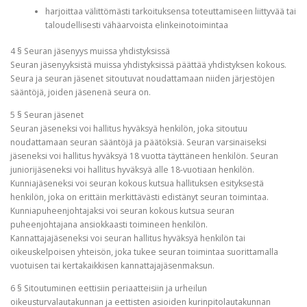
harjoittaa välittömästi tarkoituksensa toteuttamiseen liittyvää tai
taloudellisesti vähäarvoista elinkeinotoimintaa
4 § Seuran jäsenyys muissa yhdistyksissä
Seuran jäsenyyksistä muissa yhdistyksissä päättää yhdistyksen kokous.
Seura ja seuran jäsenet sitoutuvat noudattamaan niiden järjestöjen
sääntöjä, joiden jäsenenä seura on.
5 § Seuran jäsenet
Seuran jäseneksi voi hallitus hyväksyä henkilön, joka sitoutuu
noudattamaan seuran sääntöjä ja päätöksiä. Seuran varsinaiseksi
jäseneksi voi hallitus hyväksyä 18 vuotta täyttäneen henkilön. Seuran
juniorijäseneksi voi hallitus hyväksyä alle 18-vuotiaan henkilön.
Kunniajäseneksi voi seuran kokous kutsua hallituksen esityksestä
henkilön, joka on erittäin merkittävästi edistänyt seuran toimintaa.
Kunniapuheenjohtajaksi voi seuran kokous kutsua seuran
puheenjohtajana ansiokkaasti toimineen henkilön.
Kannattajajäseneksi voi seuran hallitus hyväksyä henkilön tai
oikeuskelpoisen yhteisön, joka tukee seuran toimintaa suorittamalla
vuotuisen tai kertakaikkisen kannattajajäsenmaksun.
6 § Sitoutuminen eettisiin periaatteisiin ja urheilun
oikeusturvalautakunnan ja eettisten asioiden kurinpitolautakunnan