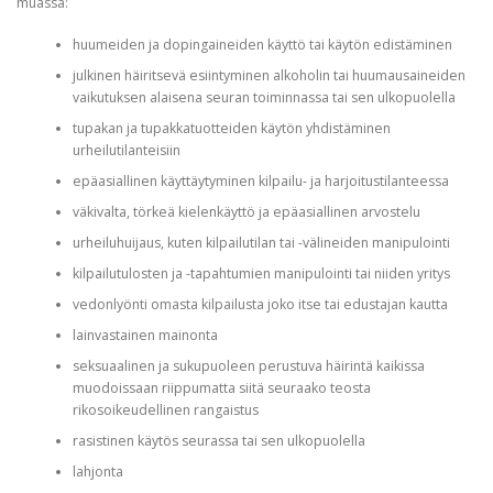
muassa:
huumeiden ja dopingaineiden käyttö tai käytön edistäminen
julkinen häiritsevä esiintyminen alkoholin tai huumausaineiden
vaikutuksen alaisena seuran toiminnassa tai sen ulkopuolella
tupakan ja tupakkatuotteiden käytön yhdistäminen
urheilutilanteisiin
epäasiallinen käyttäytyminen kilpailu- ja harjoitustilanteessa
väkivalta, törkeä kielenkäyttö ja epäasiallinen arvostelu
urheiluhuijaus, kuten kilpailutilan tai -välineiden manipulointi
kilpailutulosten ja -tapahtumien manipulointi tai niiden yritys
vedonlyönti omasta kilpailusta joko itse tai edustajan kautta
lainvastainen mainonta
seksuaalinen ja sukupuoleen perustuva häirintä kaikissa
muodoissaan riippumatta siitä seuraako teosta
rikosoikeudellinen rangaistus
rasistinen käytös seurassa tai sen ulkopuolella
lahjonta