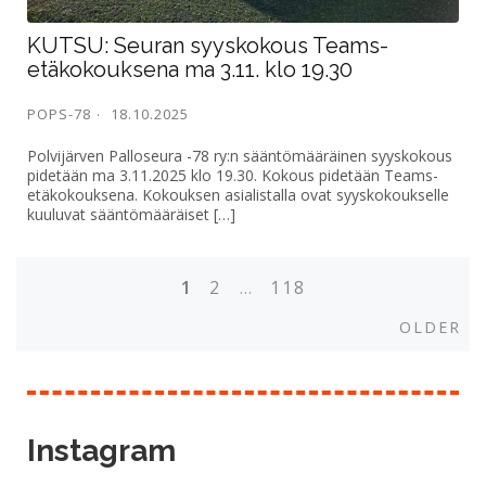
KUTSU: Seuran syyskokous Teams-
etäkokouksena ma 3.11. klo 19.30
POPS-78
18.10.2025
Polvijärven Palloseura -78 ry:n sääntömääräinen syyskokous
pidetään ma 3.11.2025 klo 19.30. Kokous pidetään Teams-
etäkokouksena. Kokouksen asialistalla ovat syyskokoukselle
kuuluvat sääntömääräiset […]
1
2
…
118
P
O
OLDER
l
o
d
e
s
r
Instagram
t