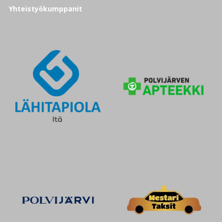
Yhteistyökumppanit