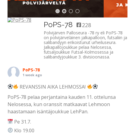
PoPS-78
228
Polvijärven Palloseura -78 ry eli PoPS-78
LISÄTIETOA
on polvijärveläinen jalkapalloon, futsaliin ja
salibandyyn erikoistunut urheiluseura.
Jalkapallojoukkue pelaa Nelosessa,
futsaljoukkue Futsal-Kolmosessa ja
salibandyjoukkue 3. divisioonassa.
PoPS-78
1 week ago
REVANSSIN AIKA LEHMOSSA!
PoPS‑78 pelaa perjantaina kauden 11. ottelunsa
Nelosessa, kun oranssit matkaavat Lehmoon
haastamaan isäntäjoukkue LehPan.
Pe 31.7.
Klo 19.00