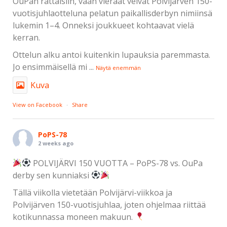
OuPan rattaisiin, vaan vieraat veivät Polvijärven 150-
vuotisjuhlaotteluna pelatun paikallisderbyn nimiinsä
lukemin 1–4. Onneksi joukkueet kohtaavat vielä
kerran.
Ottelun alku antoi kuitenkin lupauksia paremmasta.
Jo ensimmäisellä mi
...
Näytä enemmän
Kuva
View on Facebook
·
Share
PoPS-78
2 weeks ago
POLVIJÄRVI 150 VUOTTA – PoPS-78 vs. OuPa
derby sen kunniaksi
Tällä viikolla vietetään Polvijärvi-viikkoa ja
Polvijärven 150-vuotisjuhlaa, joten ohjelmaa riittää
kotikunnassa moneen makuun.