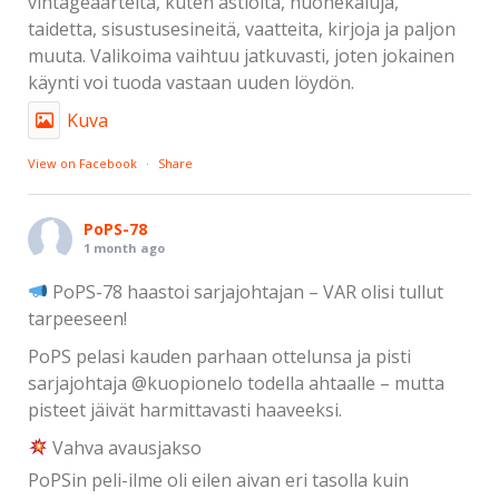
vintageaarteita, kuten astioita, huonekaluja,
taidetta, sisustusesineitä, vaatteita, kirjoja ja paljon
muuta. Valikoima vaihtuu jatkuvasti, joten jokainen
käynti voi tuoda vastaan uuden löydön.
Kuva
View on Facebook
·
Share
PoPS-78
1 month ago
PoPS-78 haastoi sarjajohtajan – VAR olisi tullut
tarpeeseen!
PoPS pelasi kauden parhaan ottelunsa ja pisti
sarjajohtaja @kuopionelo todella ahtaalle – mutta
pisteet jäivät harmittavasti haaveeksi.
Vahva avausjakso
PoPSin peli-ilme oli eilen aivan eri tasolla kuin