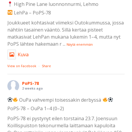
High Pine Lane luonnonnurmi, Lehmo
LehPa – PoPS‑78
Joukkueet kohtasivat viimeksi Outokummussa, jossa
nähtiin tasainen vääntö. Sillä kertaa pisteet
matkasivat LehPan mukana lukemin 1–4, mutta nyt
PoPS lähtee hakemaan r
...
Näytä enemmän
Kuva
View on Facebook
·
Share
PoPS-78
2 weeks ago
OuPa vahvempi toisessakin derbyssä
PoPS‑78 – OuPa 1–4 (0–2)
PoPS‑78 ei pystynyt eilen torstaina 23.7. Joensuun
Koillispuiston tekonurmella laittamaan kapuloita