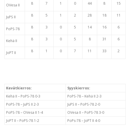
8
7
1
0
44
8
15
OVesa II
8
5
1
2
28
18
11
JuPS II
8
3
0
5
14
16
6
PoPS-78
8
3
0
5
8
31
6
Kehä II
8
1
0
7
11
33
2
JoPT II
Kevätkierros:
Syyskierros:
Kehä II – PoPS-78 0-3
PoPS-78 – Kehä II 2-3
PoPS-78 – JuPS II 2-3
JuPS II – PoPS-78 2-0
PoPS-78 – OVesa II 1-4
OVesa II – PoPS-78 3-0
JoPT II – PoPS-78 1-2
PoPs-78 – JoPT II 4-0