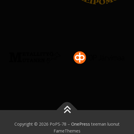
Copyright © 2026 PoPS-78
–
OnePress
teeman luonut
FameThemes