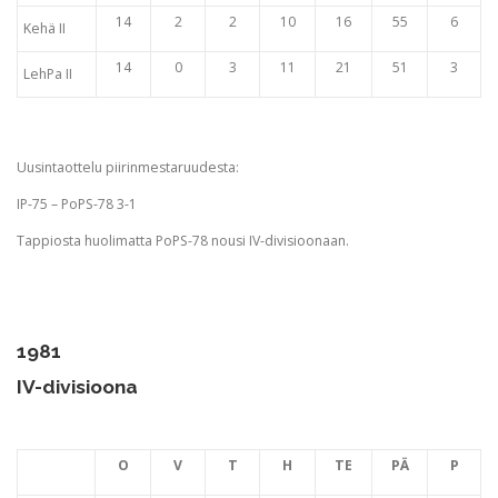
14
2
2
10
16
55
6
Kehä II
14
0
3
11
21
51
3
LehPa II
Uusintaottelu piirinmestaruudesta:
IP-75 – PoPS-78 3-1
Tappiosta huolimatta PoPS-78 nousi IV-divisioonaan.
1981
IV-divisioona
O
V
T
H
TE
PÄ
P