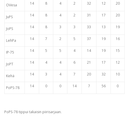
14
8
4
2
32
12
20
OVesa
14
8
4
2
31
17
20
JuPS
14
8
3
3
33
13
19
JoPS
14
7
2
5
37
19
16
LehPa
14
5
5
4
14
19
15
IP-75
14
4
4
6
21
17
12
JoPT
14
3
4
7
20
32
10
Kehä
14
0
0
14
7
56
0
PoPS-78
PoPS-78 tippui takaisin piirisarjaan.