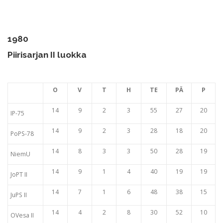
1980
Piirisarjan II luokka
O
V
T
H
TE
PÄ
P
14
9
2
3
55
27
20
IP-75
14
9
2
3
28
18
20
PoPS-78
14
8
3
3
50
28
19
NiemU
14
9
1
4
40
19
19
JoPT II
14
7
1
6
48
38
15
JuPS II
14
4
2
8
30
52
10
OVesa II