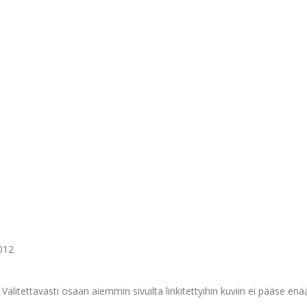
2012
 Valitettavasti osaan aiemmin sivuilta linkitettyihin kuviin ei pääse enä