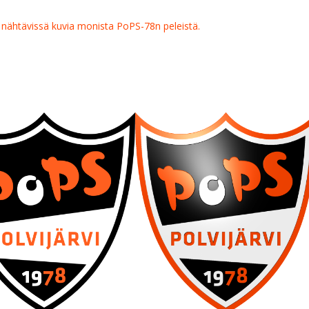
 nähtävissä kuvia monista PoPS-78n peleistä.