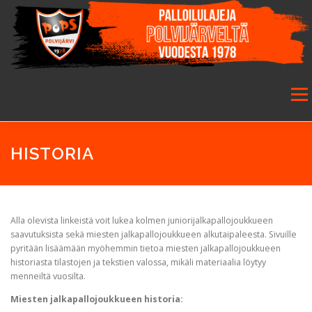
Siirry
sisältöön
Valikk
ETUSIVU
SEURA
SALIBANDY
JALKAPALLO
HISTORIA
FUTSAL
JUNIORIT
HARRASTETOIMINTA
Alla olevista linkeistä voit lukea kolmen juniorijalkapallojoukkueen
saavutuksista sekä miesten jalkapallojoukkueen alkutaipaleesta. Sivuille
pyritään lisäämään myöhemmin tietoa miesten jalkapallojoukkueen
GALLERIA
historiasta tilastojen ja tekstien valossa, mikäli materiaalia löytyy
menneiltä vuosilta.
Miesten jalkapallojoukkueen historia: