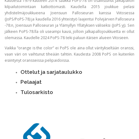
Kaudesta 1979 kauteen 2014 saakka PoPS-78 on osallistunut jalkapallon
kilpailutoimintaan katkottomasti. Kaudella 2015 joukkue pelasi
yhdistelmäjoukkueena Joensuun Palloseuran kanssa Viitosessa
(JoPS/PoPS-78) ja kaudella 2016 yhteistyö laajentui Polvijärven Palloseura
-78:n, Joensuun Palloseuran ja Ylämyllyn Yllätyksen väliseksi (JoPS yj). Sen
jälkeen PoPS-78:lla oli useampi kausi, jolloin jalkapallojoukkuetta ei ollut
olemassa. Kaudelle 2024 PoPS-78 teki paluun itäisen alueen Vitoseen.
Vaikka ”orange is the color” ei PoPS ole aina ollut väritykseltään oranssi,
vaan väri on vaihtunut tiheään tahtiin. Kaudesta 2008 PoPS on kuitenkin
esiintynyt oransseissa pelipaidoissa.
Ottelut ja sarjataulukko
Pelaajat
Tulosarkisto