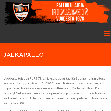
Siirry
sisältöön
Valikk
ETUSIVU
SEURA
SALIBANDY
JALKAPALLO
JALKAPALLO
FUTSAL
JUNIORIT
HARRASTETOIMINTA
Vuodesta toiseen PoPS-78 on jaksanut puurtaa Itä-Suomen piirin Vitosen
kovissa kamppailuissa. PoPS-78 on historian saatossa kuitenkin
piipahtanut Nelosessa useampaan otteeseen. Parhaimmillaan PoPS on
GALLERIA
viihtynyt Nelosessa useita kausia peräkkäin ja on kuulunut myös Nelosen
kärkijoukkueisiin. Edellisen kerran joukkue on pelannut Nelosessa
kaudella 2009.