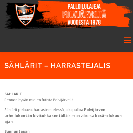
Siirry
sisältöön
Valikk
ETUSIVU
SEURA
SALIBANDY
JALKAPALLO
SÄHLÄRIT – HARRASTEJALIS
FUTSAL
JUNIORIT
HARRASTETOIMINTA
SÄHLÄRIT
Rennon hyvän mielen futista Polvijärvellä!
GALLERIA
Sählärit pelaavat harrastemielessä jalkapalloa
Polvijärven
urheilukentän kivituhkakentällä
kerran viikossa
kesä–elokuun
ajan
.
Sunnuntaisin