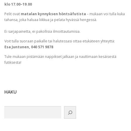
klo 17.00–19.00
Pelit ovat
matalan kynnyksen höntsäfutista
– mukaan voi tulla kuka
tahansa, joka haluaa liikkua ja pelata hyvässä hengessä.
Ei sarjapainetta, ei pakollisia ilmoittautumisia.
Voit tulla suoraan paikalle tai halutessasi ottaa etukäteen yhteyttä:
Esa Juntunen, 040 571 9878
Tule mukaan pistämään nappikset jalkaan ja nauttimaan kesäisestä
futiksesta!
HAKU
Etsi