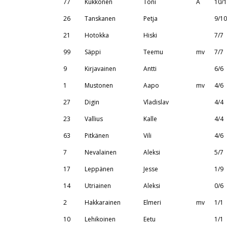
77
Kukkonen
Toni
A
10/
26
Tanskanen
Petja
9/10
21
Hotokka
Hiski
7/7
99
Säppi
Teemu
mv
7/7
9
Kirjavainen
Antti
6/6
1
Mustonen
Aapo
mv
4/6
27
Digin
Vladislav
4/4
23
Vallius
Kalle
4/4
63
Pitkänen
Vili
4/6
7
Nevalainen
Aleksi
5/7
17
Leppänen
Jesse
1/9
14
Utriainen
Aleksi
0/6
2
Hakkarainen
Elmeri
mv
1/1
10
Lehikoinen
Eetu
1/1