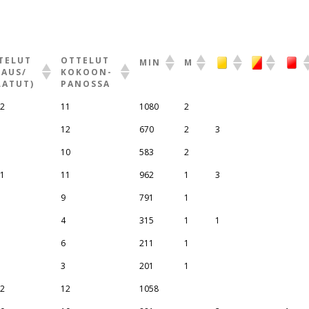
TELUT
OTTELUT
MIN
M
VAUS/
KOKOON-
LATUT)
PANOSSA
12
11
1080
2
12
670
2
3
10
583
2
11
11
962
1
3
9
791
1
4
315
1
1
6
211
1
3
201
1
12
12
1058