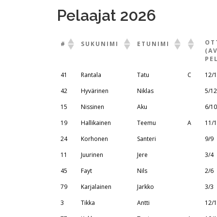
Pelaajat 2026
OT
#
SUKUNIMI
ETUNIMI
(A
PE
41
Rantala
Tatu
C
12/
42
Hyvärinen
Niklas
5/12
15
Nissinen
Aku
6/10
19
Hallikainen
Teemu
A
11/
24
Korhonen
Santeri
9/9
11
Juurinen
Jere
3/4
45
Fayt
Nils
2/6
79
Karjalainen
Jarkko
3/3
3
Tikka
Antti
12/