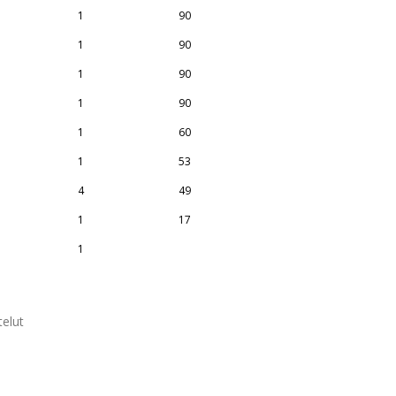
1
90
1
90
1
90
1
90
1
60
1
53
4
49
1
17
1
elut