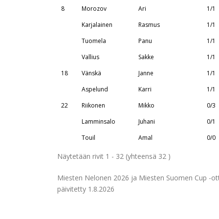
8
Morozov
Ari
1/1
Karjalainen
Rasmus
1/1
Tuomela
Panu
1/1
Vallius
Sakke
1/1
18
Vänskä
Janne
1/1
Aspelund
Karri
1/1
22
Riikonen
Mikko
0/3
Lamminsalo
Juhani
0/1
Touil
Amal
0/0
Näytetään rivit 1 - 32 (yhteensä 32 )
Miesten Nelonen 2026 ja Miesten Suomen Cup -ott
päivitetty 1.8.2026