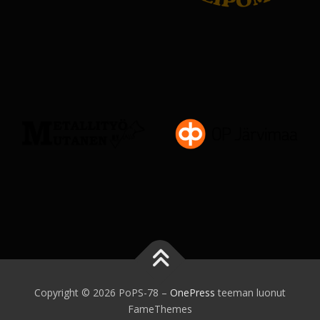
Copyright © 2026 PoPS-78
–
OnePress
teeman luonut
FameThemes