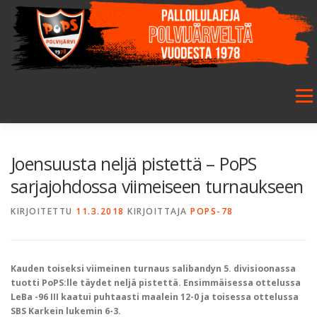
Siirry
sisältöön
Valikk
ETUSIVU
SEURA
SALIBANDY
JALKAPALLO
Joensuusta neljä pistettä – PoPS
sarjajohdossa viimeiseen turnaukseen
FUTSAL
JUNIORIT
HARRASTETOIMINTA
KIRJOITETTU
11.3.2018
KIRJOITTAJA
POPS-78
GALLERIA
Kauden toiseksi viimeinen turnaus salibandyn 5. divisioonassa
tuotti PoPS:lle täydet neljä pistettä. Ensimmäisessa ottelussa
LeBa -96 III kaatui puhtaasti maalein 12-0 ja toisessa ottelussa
SBS Karkein lukemin 6-3.