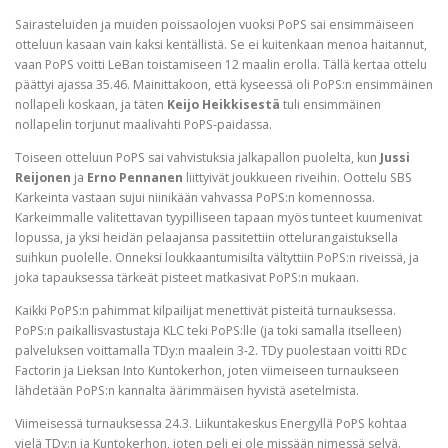
Sairasteluiden ja muiden poissaolojen vuoksi PoPS sai ensimmäiseen
otteluun kasaan vain kaksi kentällistä. Se ei kuitenkaan menoa haitannut,
vaan PoPS voitti LeBan toistamiseen 12 maalin erolla. Tällä kertaa ottelu
päättyi ajassa 35.46. Mainittakoon, että kyseessä oli PoPS:n ensimmäinen
nollapeli koskaan, ja täten
Keijo Heikkisestä
tuli ensimmäinen
nollapelin torjunut maalivahti PoPS-paidassa.
Toiseen otteluun PoPS sai vahvistuksia jalkapallon puolelta, kun
Jussi
Reijonen
ja
Erno Pennanen
liittyivät joukkueen riveihin. Oottelu SBS
Karkeinta vastaan sujui niinikään vahvassa PoPS:n komennossa.
Karkeimmalle valitettavan tyypilliseen tapaan myös tunteet kuumenivat
lopussa, ja yksi heidän pelaajansa passitettiin ottelurangaistuksella
suihkun puolelle. Onneksi loukkaantumisilta vältyttiin PoPS:n riveissä, ja
joka tapauksessa tärkeät pisteet matkasivat PoPS:n mukaan.
Kaikki PoPS:n pahimmat kilpailijat menettivät pisteitä turnauksessa.
PoPS:n paikallisvastustaja KLC teki PoPS:lle (ja toki samalla itselleen)
palveluksen voittamalla TDy:n maalein 3-2. TDy puolestaan voitti RDc
Factorin ja Lieksan Into Kuntokerhon, joten viimeiseen turnaukseen
lähdetään PoPS:n kannalta äärimmäisen hyvistä asetelmista.
Viimeisessä turnauksessa 24.3. Liikuntakeskus Energyllä PoPS kohtaa
vielä TDy:n ja Kuntokerhon, joten peli ei ole missään nimessä selvä.