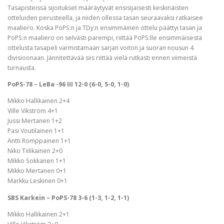
Tasapisteissä sijoitukset määräytyvät ensisijaisesti keskinäisten
otteluiden perusteella, ja niiden ollessa tasan seuraavaksi ratkaisee
maaliero. Koska PoPS:n ja TDy:n ensimmäinen ottelu päättyi tasan ja
PoPS:n maaliero on selvästi parempi, riittää PoPS:lle ensimmäisestä
ottelusta tasapeli varmistamaan sarjan voiton ja suoran nousun 4.
divisioonaan. Jännitettävää siis riittää vielä rutkasti ennen viimeistä
turnausta.
PoPS-78 – LeBa -96 III 12-0 (6-0, 5-0, 1-0)
Mikko Hallikainen 2+4
Ville Vikström 4+1
Jussi Mertanen 1+2
Pasi Voutilainen 1+1
Antti Romppainen 1+1
Niko Tiilikainen 2+0
Mikko Sokkanen 1+1
Mikko Mertanen 0+1
Markku Leskinen 0+1
SBS Karkein – PoPS-78 3-6 (1-3, 1-2, 1-1)
Mikko Hallikainen 2+1