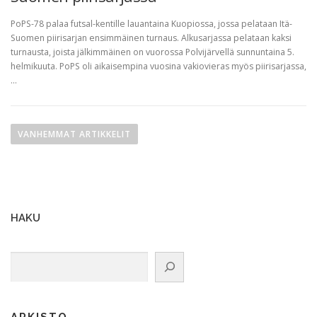
PoPS-78 palaa futsal-kentille lauantaina Kuopiossa, jossa pelataan Itä-
Suomen piirisarjan ensimmäinen turnaus. Alkusarjassa pelataan kaksi
turnausta, joista jälkimmäinen on vuorossa Polvijärvellä sunnuntaina 5.
helmikuuta. PoPS oli aikaisempina vuosina vakiovieras myös piirisarjassa,
…
A
r
VANHEMMAT ARTIKKELIT
t
i
k
k
HAKU
e
l
Etsi
i
e
n
s
ARKISTO