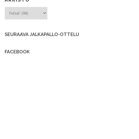
e
ARKISTO
l
a
u
SEURAAVA JALKAPALLO-OTTELU
s
FACEBOOK