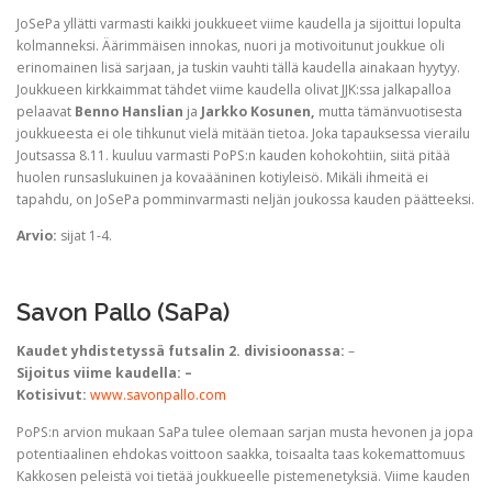
JoSePa yllätti varmasti kaikki joukkueet viime kaudella ja sijoittui lopulta
kolmanneksi. Äärimmäisen innokas, nuori ja motivoitunut joukkue oli
erinomainen lisä sarjaan, ja tuskin vauhti tällä kaudella ainakaan hyytyy.
Joukkueen kirkkaimmat tähdet viime kaudella olivat JJK:ssa jalkapalloa
pelaavat
Benno Hanslian
ja
Jarkko Kosunen,
mutta tämänvuotisesta
joukkueesta ei ole tihkunut vielä mitään tietoa. Joka tapauksessa vierailu
Joutsassa 8.11. kuuluu varmasti PoPS:n kauden kohokohtiin, siitä pitää
huolen runsaslukuinen ja kovaääninen kotiyleisö. Mikäli ihmeitä ei
tapahdu, on JoSePa pomminvarmasti neljän joukossa kauden päätteeksi.
Arvio:
sijat 1-4.
Savon Pallo (SaPa)
Kaudet yhdistetyssä futsalin 2. divisioonassa:
–
Sijoitus viime kaudella: –
Kotisivut:
www.savonpallo.com
PoPS:n arvion mukaan SaPa tulee olemaan sarjan musta hevonen ja jopa
potentiaalinen ehdokas voittoon saakka, toisaalta taas kokemattomuus
Kakkosen peleistä voi tietää joukkueelle pistemenetyksiä. Viime kauden