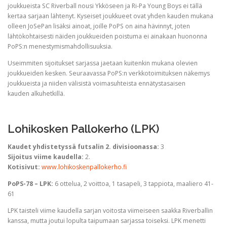
joukkueista SC Riverball nousi Ykköseen ja Ri-Pa Young Boys ei tällä
kertaa sarjaan lähtenyt. Kyseiset joukkueet ovat yhden kauden mukana
olleen JoSePan lisäksi ainoat, joille PoPS on aina hävinnyt, joten
lähtökohtaisesti näiden joukkueiden poistuma ei ainakaan huononna
PoPS:n menestymismahdollisuuksia.
Useimmiten sijoitukset sarjassa jaetaan kuitenkin mukana olevien
joukkueiden kesken. Seuraavassa PoPS:n verkkotoimituksen näkemys
joukkueista ja niiden välisistä voimasuhteista ennätystasaisen
kauden alkuhetkillä.
Lohikosken Pallokerho (LPK)
Kaudet yhdistetyssä futsalin 2. divisioonassa:
3
Sijoitus viime kaudella:
2.
Kotisivut:
www.lohikoskenpallokerho.fi
PoPS-78 – LPK:
6 ottelua, 2 voittoa, 1 tasapeli, 3 tappiota, maaliero 41-
61
LPK taisteli viime kaudella sarjan voitosta viimeiseen saakka Riverballin
kanssa, mutta joutui lopulta taipumaan sarjassa toiseksi. LPK menetti