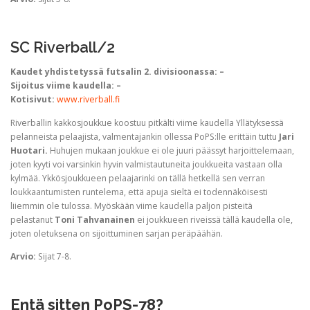
SC Riverball/2
Kaudet yhdistetyssä futsalin 2. divisioonassa: –
Sijoitus viime kaudella: –
Kotisivut:
www.riverball.fi
Riverballin kakkosjoukkue koostuu pitkälti viime kaudella Yllätyksessä
pelanneista pelaajista, valmentajankin ollessa PoPS:lle erittäin tuttu
Jari
Huotari.
Huhujen mukaan joukkue ei ole juuri päässyt harjoittelemaan,
joten kyyti voi varsinkin hyvin valmistautuneita joukkueita vastaan olla
kylmää. Ykkösjoukkueen pelaajarinki on tällä hetkellä sen verran
loukkaantumisten runtelema, että apuja sieltä ei todennäköisesti
liiemmin ole tulossa. Myöskään viime kaudella paljon pisteitä
pelastanut
Toni Tahvanainen
ei joukkueen riveissä tällä kaudella ole,
joten oletuksena on sijoittuminen sarjan peräpäähän.
Arvio:
Sijat 7-8.
Entä sitten PoPS-78?