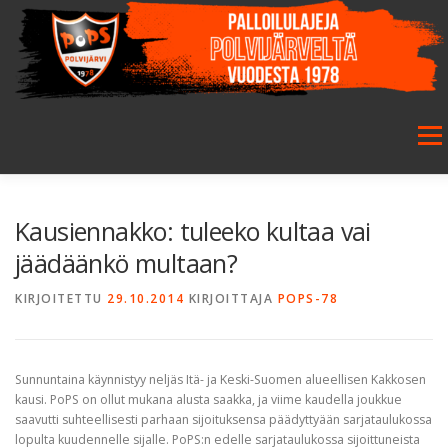
Siirry
sisältöön
Valikk
ETUSIVU
SEURA
SALIBANDY
JALKAPALLO
Kausiennakko: tuleeko kultaa vai
jäädäänkö multaan?
FUTSAL
JUNIORIT
HARRASTETOIMINTA
KIRJOITETTU
29.10.2014
KIRJOITTAJA
POPS-78
GALLERIA
Sunnuntaina käynnistyy neljäs Itä- ja Keski-Suomen alueellisen Kakkosen
kausi. PoPS on ollut mukana alusta saakka, ja viime kaudella joukkue
saavutti suhteellisesti parhaan sijoituksensa päädyttyään sarjataulukossa
lopulta kuudennelle sijalle. PoPS:n edelle sarjataulukossa sijoittuneista