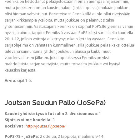
Feeniks on tiedottanut pelaajistostaan hieman aiempaa hiljaisemmin,
mutta joukkueen oman kausiennakon (linkki lopussa) mukaan joukkue
olisi hieman vahvistunut. Perinteisesti Feeniksillä ei ole ollut riveissään
sarjan kirkkaimpia yksilöitä, mutta joukkue on pelannut sitäkin
yhtenäisemmin. Vastustajana Feeniks on sopinut PoPS:lle yleensä varsin
hyvin, ja ainoat tappiot Feeniksiä vastaan PoPS kärsi surullisella kaudella
2011-12, jolloin voittoja ei kertynyt oikein ketään vastaan. Feeniksin
sarjaohjelma on vähintään kummallinen, sillä joukkue pelaa kaksi ottelua
tulevana sunnuntaina, yhden joulukuun alussa ja kaikki muut
vuodenvaihteen jälkeen. Joka tapauksessa Feeniks on yksi
mahdollisista sarjan voittajista, mutta toisaalta joukkue voi hyytyä
kauaskin kärjestä.
Arvio:
sijat 1-5.
Joutsan Seudun Pallo (JoSePa)
Kaudet yhdistetyssä futsalin 2. divisioonassa:
1
Sijoitus viime kaudella:
3
Kotisivut:
http://joutsa.fi/josepa/
PoPS-78 – JoSePa:
2 ottelua, 2 tappiota, maaliero 9-14