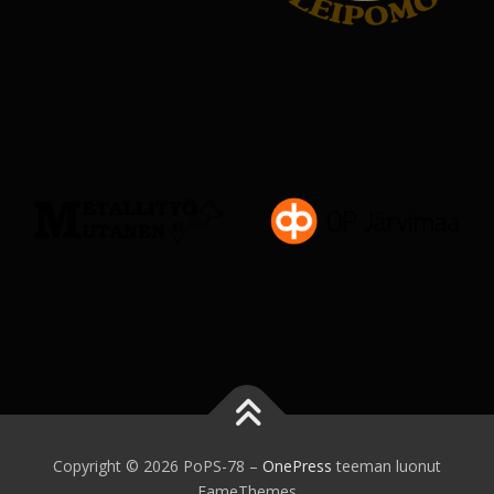
Copyright © 2026 PoPS-78
–
OnePress
teeman luonut
FameThemes