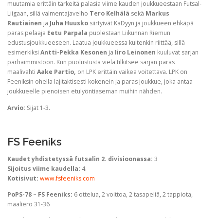
muutamia erittäin tärkeitä palasia viime kauden joukkueestaan Futsal-
Liigaan, sillä valmentajavelho
Tero Kelhälä
sekä
Markus
Rautiainen
ja
Juha Huusko
siirtyivät KaDyyn ja joukkueen ehkäpä
paras pelaaja
Eetu Parpala
puolestaan Liikunnan Riemun
edustusjoukkueeseen. Laatua joukkueessa kuitenkin riittää, sillä
esimerkiksi
Antti-Pekka Kesonen
ja
Iiro Leinonen
kuuluvat sarjan
parhaimmistoon. Kun puolustusta vielä tilkitsee sarjan paras
maalivahti
Aake Partio,
on LPK erittäin vaikea voitettava. LPK on
Feeniksin ohella lajitaktisesti kokenein ja paras joukkue, joka antaa
joukkueelle pienoisen etulyöntiaseman muihin nähden.
Arvio:
Sijat 1-3.
FS Feeniks
Kaudet yhdistetyssä futsalin 2. divisioonassa:
3
Sijoitus viime kaudella:
4.
Kotisivut:
www.fsfeeniks.com
PoPS-78 – FS Feeniks:
6 ottelua, 2 voittoa, 2 tasapeliä, 2 tappiota,
maaliero 31-36