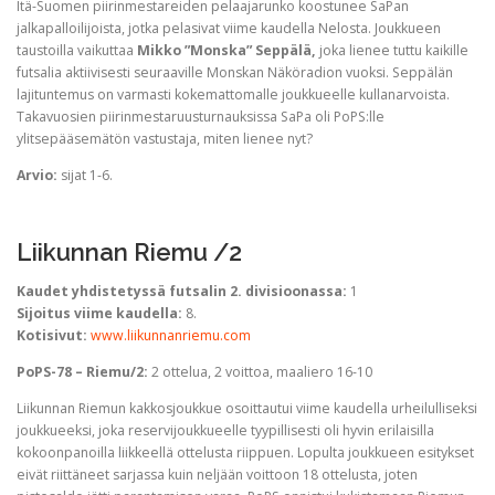
Itä-Suomen piirinmestareiden pelaajarunko koostunee SaPan
jalkapalloilijoista, jotka pelasivat viime kaudella Nelosta. Joukkueen
taustoilla vaikuttaa
Mikko ”Monska” Seppälä,
joka lienee tuttu kaikille
futsalia aktiivisesti seuraaville Monskan Näköradion vuoksi. Seppälän
lajituntemus on varmasti kokemattomalle joukkueelle kullanarvoista.
Takavuosien piirinmestaruusturnauksissa SaPa oli PoPS:lle
ylitsepääsemätön vastustaja, miten lienee nyt?
Arvio:
sijat 1-6.
Liikunnan Riemu /2
Kaudet yhdistetyssä futsalin 2. divisioonassa:
1
Sijoitus viime kaudella:
8.
Kotisivut:
www.liikunnanriemu.com
PoPS-78 – Riemu/2:
2 ottelua, 2 voittoa, maaliero 16-10
Liikunnan Riemun kakkosjoukkue osoittautui viime kaudella urheilulliseksi
joukkueeksi, joka reservijoukkueelle tyypillisesti oli hyvin erilaisilla
kokoonpanoilla liikkeellä ottelusta riippuen. Lopulta joukkueen esitykset
eivät riittäneet sarjassa kuin neljään voittoon 18 ottelusta, joten