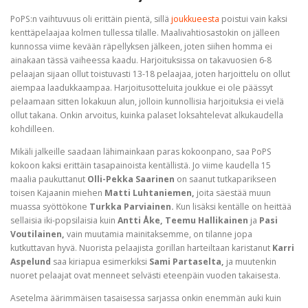
PoPS:n vaihtuvuus oli erittäin pientä, sillä
joukkueesta
poistui vain kaksi
kenttäpelaajaa kolmen tullessa tilalle. Maalivahtiosastokin on jälleen
kunnossa viime kevään räpellyksen jälkeen, joten siihen homma ei
ainakaan tässä vaiheessa kaadu. Harjoituksissa on takavuosien 6-8
pelaajan sijaan ollut toistuvasti 13-18 pelaajaa, joten harjoittelu on ollut
aiempaa laadukkaampaa. Harjoitusotteluita joukkue ei ole päässyt
pelaamaan sitten lokakuun alun, jolloin kunnollisia harjoituksia ei vielä
ollut takana. Onkin arvoitus, kuinka palaset loksahtelevat alkukaudella
kohdilleen.
Mikäli jalkeille saadaan lähimainkaan paras kokoonpano, saa PoPS
kokoon kaksi erittäin tasapainoista kentällistä. Jo viime kaudella 15
maalia paukuttanut
Olli-Pekka Saarinen
on saanut tutkaparikseen
toisen Kajaanin miehen
Matti Luhtaniemen,
joita säestää muun
muassa syöttökone
Turkka Parviainen.
Kun lisäksi kentälle on heittää
sellaisia iki-popsilaisia kuin
Antti Åke, Teemu Hallikainen
ja
Pasi
Voutilainen,
vain muutamia mainitaksemme, on tilanne jopa
kutkuttavan hyvä. Nuorista pelaajista gorillan harteiltaan karistanut
Karri
Aspelund
saa kiriapua esimerkiksi
Sami Partaselta,
ja muutenkin
nuoret pelaajat ovat menneet selvästi eteenpäin vuoden takaisesta.
Asetelma äärimmäisen tasaisessa sarjassa onkin enemmän auki kuin