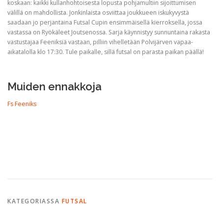
koskaan: kaikki kullanhohtoisesta lopusta pohjamultiin sijoittumisen
välillä on mahdollista. Jonkinlaista osviittaa joukkueen iskukyvystä
saadaan jo perjantaina Futsal Cupin ensimmäisellä kierroksella, jossa
vastassa on Ryökäleet Joutsenossa. Sarja käynnistyy sunnuntaina rakasta
vastustajaa Feeniksiä vastaan, pilliin vihelletään Polvijärven vapaa-
aikatalolla klo 17:30. Tule paikalle, sillä futsal on parasta paikan päällä!
Muiden ennakkoja
Fs Feeniks
KATEGORIASSA
FUTSAL