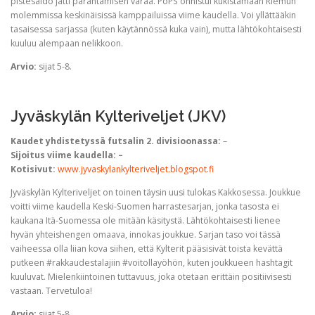
pistesaldo jätti parantamisen varaa. PoPS onnistui kukistamaan Riemun
molemmissa keskinäisissä kamppailuissa viime kaudella. Voi yllättääkin
tasaisessa sarjassa (kuten käytännössä kuka vain), mutta lähtökohtaisesti
kuuluu alempaan nelikkoon.
Arvio:
sijat 5-8.
Jyväskylän Kylteriveljet (JKV)
Kaudet yhdistetyssä futsalin 2. divisioonassa:
–
Sijoitus viime kaudella: –
Kotisivut:
www.jyvaskylankylteriveljet.blogspot.fi
Jyväskylän Kylteriveljet on toinen täysin uusi tulokas Kakkosessa. Joukkue
voitti viime kaudella Keski-Suomen harrastesarjan, jonka tasosta ei
kaukana Itä-Suomessa ole mitään käsitystä. Lähtökohtaisesti lienee
hyvän yhteishengen omaava, innokas joukkue. Sarjan taso voi tässä
vaiheessa olla liian kova siihen, että Kylterit pääsisivät toista kevättä
putkeen #rakkaudestalajiin #voitollayöhön, kuten joukkueen hashtagit
kuuluvat. Mielenkiintoinen tuttavuus, joka otetaan erittäin positiivisesti
vastaan. Tervetuloa!
Arvio:
sijat 5-8.