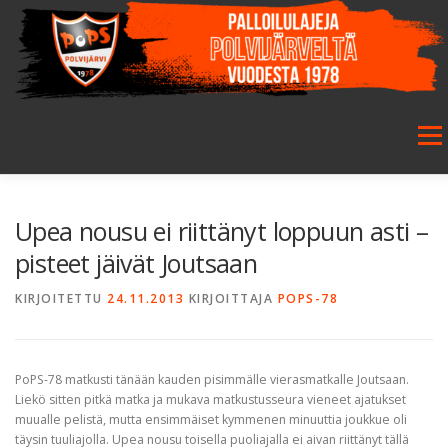
Siirry
sisältöön
Valikk
ETUSIVU
SEURA
SALIBANDY
JALKAPALLO
Upea nousu ei riittänyt loppuun asti –
pisteet jäivät Joutsaan
FUTSAL
JUNIORIT
HARRASTETOIMINTA
KIRJOITETTU
24.11.2013
KIRJOITTAJA
POPS-78
GALLERIA
PoPS-78 matkusti tänään kauden pisimmälle vierasmatkalle Joutsaan.
Liekö sitten pitkä matka ja mukava matkustusseura vieneet ajatukset
muualle pelistä, mutta ensimmäiset kymmenen minuuttia joukkue oli
täysin tuuliajolla. Upea nousu toisella puoliajalla ei aivan riittänyt tällä