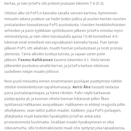
kertaa, ja näin JoSePa otti pisteet Joutsaan lukemin 7-6 (5-2).
Ottelun alku oli PoPS:n kannalta sanalla sanoen karmea. Kymmenen
minuutin aikana joukkue sai hädin tuskin palloa yli puolen kentän nuorten
joutsalaisten hassuttaessa PoPS-puolustusta. Useiden henkilökohtaisten
virheiden ja parin tyylikkään syöttökuvion jälkeen JoSePa onnistui myös
viimeistelyssä, ja näin ollen tulostaululla ajassa 10.46 komeilleet 4-0 -
lukemat eivät enteilleet vierasjoukkueen kannalta hyvää. Pian tämän
jälkeen PoPS otti aikalisän, muutti hieman peluutustaan ja nosti prässiä
ylemmäs. Tämä alkoikin tuottaa tulosta, ja vajaan vartin pelin
jälkeen
Teemu Hallikainen
kavensi lukemiksi 4-1. Vielä tämän
jälkeenkin puolustus uinahti kerran, ja JoSePa karkasi ottelussa
uudelleen neljän maalin johtoon.
Noin puoli minuuttia ennen ensimmäisen puoliajan päättymistä nähtiin
ottelun mielenkiintoisin tapahtumasarja.
Antti Åke
hassutti laidassa
paria joutsalaispelaajaa, ja häntä rikottiin. Pallo näytti karkaavan
päätyrajasta yli, ja tuomari vihelsi hieman hätäisesti pilliin Åken
syöttäessä Hallikaisen avopaikkaan. Hallikainen ei ehtinyt reagoida pillin
vihellykseen, vaan laittoi pallon maaliin. Kaikkien, jopa PoPS-pelaajien,
yllätykseksi maali kuitenkin hyväksyttiin JoSePan ankarasta
protestoinnista huolimatta. Sinällään maalin hyväksyminen ei ollut
oikeusmurha, sillä todennäköisesti maali olisi syntynyt joka tapauksessa,