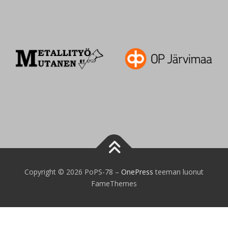
Copyright © 2026 PoPS-78
–
OnePress
teeman luonut
FameThemes