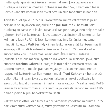
mutta syntytapa vähintäänkin eriskummallinen. Joka tapauksessa
puoliajalle siirryttiin JoSePan johtaessa maalein 5-2, lukemien ollessa
PoPS:n kannalta kohtuullisen hyvät ottelun alun tapahtumiin nähden.
Toiselle puoliajalle PoPS tuli uskoa täynnä, mutta valitettavasti jo 42
sekunnin pelin jälkeen kotijoukkueen
Jari Kotimäki
hassutti PoPS-
puolustajan kahville ja laukoi takanurkkaan JoSePan jälleen neljän maalin
johtoon. PoPS ei kuitenkaan luovuttanut vielä. Ensin Hallikainen toi illan
kolmannellaan PoPS:n jälleen kolmen maalin päähän, ja muutaman
minuutin kuluttua
Valtteri Nykänen
laukoi eron enää kahteen maaliin
sivurajapotkun jälkitilanteesta. Seuraavat kaksi PoPS:n maalia olivat
suoranaista YouTube-kamaa: ensin Antti Åke kisutteli laidassa
joutsalaisia mielin määrin, syötti poikki kentän Hallikaiselle, joka jatkoi
suoraan
Markus Salevalle.
”Keijo” laittoi pallon varmasti reppuun
tuoden PoPS:n jo maalin päähän. Vajaat yhdeksän minuuttia ennen
loppua tuli kuitenkin se illan komein maali:
Toni Kukkonen
heitti pitkän
pallon Åken rintaan, joka otti pallon haltuun ja laukoi puolittaisella
saksipotkulla pallon suoraan ilmasta maalin kattoon. Maali aiheutti PoPS-
leirissä käsittämättömän suurta riemua, ja joutsalaisarvion mukaan 130-
päinen yleisö hiljeni hetkeksi totaalisesti.
Valitettavasti ottelu ei ollut vielä ohi. Viimeiset yhdeksän minuuttia PoPS
haki vimmatusti voittomaalia, mutta yrittäminen kostautui muutamana