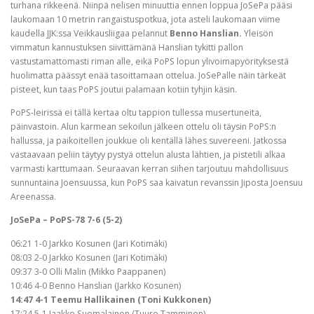
turhana rikkeenä. Niinpä nelisen minuuttia ennen loppua JoSePa pääsi
laukomaan 10 metrin rangaistuspotkua, jota asteli laukomaan viime
kaudella JJK:ssa Veikkausliigaa pelannut
Benno Hanslian.
Yleisön
vimmatun kannustuksen siivittämänä Hanslian tykitti pallon
vastustamattomasti riman alle, eikä PoPS lopun ylivoimapyörityksestä
huolimatta päässyt enää tasoittamaan ottelua. JoSePalle näin tärkeät
pisteet, kun taas PoPS joutui palamaan kotiin tyhjin käsin.
PoPS-leirissä ei tällä kertaa oltu tappion tullessa musertuneita,
päinvastoin. Alun karmean sekoilun jälkeen ottelu oli täysin PoPS:n
hallussa, ja paikoitellen joukkue oli kentällä lähes suvereeni. Jatkossa
vastaavaan peliin täytyy pystyä ottelun alusta lähtien, ja pistetili alkaa
varmasti karttumaan. Seuraavan kerran siihen tarjoutuu mahdollisuus
sunnuntaina Joensuussa, kun PoPS saa kaivatun revanssin Jiposta Joensuu
Areenassa.
JoSePa – PoPS-78 7-6 (5-2)
06:21 1-0 Jarkko Kosunen (Jari Kotimäki)
08:03 2-0 Jarkko Kosunen (Jari Kotimäki)
09:37 3-0 Olli Malin (Mikko Paappanen)
10:46 4-0 Benno Hanslian (Jarkko Kosunen)
14:47 4-1 Teemu Hallikainen (Toni Kukkonen)
17:24 5-1 Jaakko Suomalainen (Tuure Tamminen)