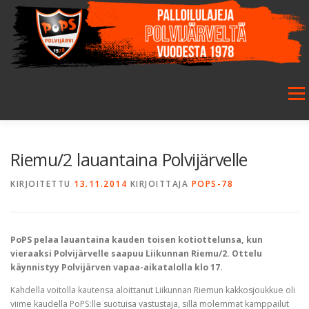
Siirry
sisältöön
Valikk
ETUSIVU
SEURA
SALIBANDY
JALKAPALLO
Riemu/2 lauantaina Polvijärvelle
KIRJOITETTU
13.11.2014
KIRJOITTAJA
POPS-78
FUTSAL
JUNIORIT
HARRASTETOIMINTA
PoPS pelaa lauantaina kauden toisen kotiottelunsa, kun
GALLERIA
vieraaksi Polvijärvelle saapuu Liikunnan Riemu/2. Ottelu
käynnistyy Polvijärven vapaa-aikatalolla klo 17.
Kahdella voitolla kautensa aloittanut Liikunnan Riemun kakkosjoukkue oli
viime kaudella PoPS:lle suotuisa vastustaja, sillä molemmat kamppailut