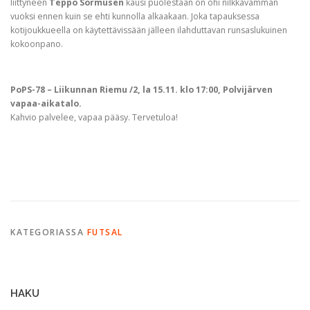
liittyneen
Teppo Sormusen
kausi puolestaan on ohi nilkkavamman
vuoksi ennen kuin se ehti kunnolla alkaakaan. Joka tapauksessa
kotijoukkueella on käytettävissään jälleen ilahduttavan runsaslukuinen
kokoonpano.
PoPS-78 – Liikunnan Riemu /2, la 15.11. klo 17:00, Polvijärven
vapaa-aikatalo.
Kahvio palvelee, vapaa pääsy. Tervetuloa!
KATEGORIASSA
FUTSAL
HAKU