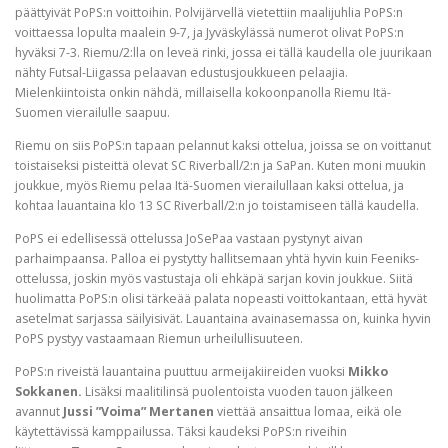
päättyivät PoPS:n voittoihin. Polvijärvellä vietettiin maalijuhlia PoPS:n
voittaessa lopulta maalein 9-7, ja Jyväskylässä numerot olivat PoPS:n
hyväksi 7-3. Riemu/2:lla on leveä rinki, jossa ei tällä kaudella ole juurikaan
nähty Futsal-Liigassa pelaavan edustusjoukkueen pelaajia.
Mielenkiintoista onkin nähdä, millaisella kokoonpanolla Riemu Itä-
Suomen vierailulle saapuu.
Riemu on siis PoPS:n tapaan pelannut kaksi ottelua, joissa se on voittanut
toistaiseksi pisteittä olevat SC Riverball/2:n ja SaPan. Kuten moni muukin
joukkue, myös Riemu pelaa Itä-Suomen vierailullaan kaksi ottelua, ja
kohtaa lauantaina klo 13 SC Riverball/2:n jo toistamiseen tällä kaudella.
PoPS ei edellisessä ottelussa JoSePaa vastaan pystynyt aivan
parhaimpaansa. Palloa ei pystytty hallitsemaan yhtä hyvin kuin Feeniks-
ottelussa, joskin myös vastustaja oli ehkäpä sarjan kovin joukkue. Siitä
huolimatta PoPS:n olisi tärkeää palata nopeasti voittokantaan, että hyvät
asetelmat sarjassa säilyisivät. Lauantaina avainasemassa on, kuinka hyvin
PoPS pystyy vastaamaan Riemun urheilullisuuteen.
PoPS:n riveistä lauantaina puuttuu armeijakiireiden vuoksi
Mikko
Sokkanen.
Lisäksi maalitilinsä puolentoista vuoden tauon jälkeen
avannut
Jussi ”Voima” Mertanen
viettää ansaittua lomaa, eikä ole
käytettävissä kamppailussa. Täksi kaudeksi PoPS:n riveihin