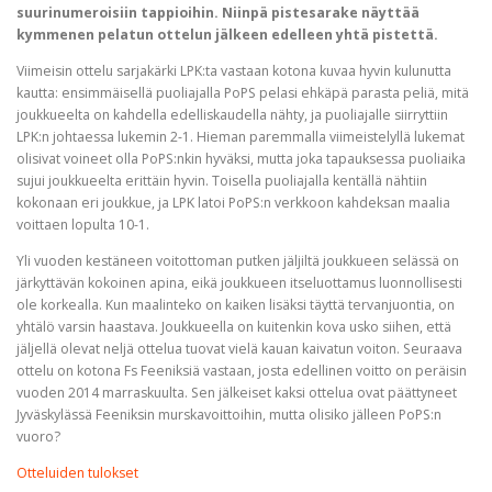
suurinumeroisiin tappioihin. Niinpä pistesarake näyttää
kymmenen pelatun ottelun jälkeen edelleen yhtä pistettä.
Viimeisin ottelu sarjakärki LPK:ta vastaan kotona kuvaa hyvin kulunutta
kautta: ensimmäisellä puoliajalla PoPS pelasi ehkäpä parasta peliä, mitä
joukkueelta on kahdella edelliskaudella nähty, ja puoliajalle siirryttiin
LPK:n johtaessa lukemin 2-1. Hieman paremmalla viimeistelyllä lukemat
olisivat voineet olla PoPS:nkin hyväksi, mutta joka tapauksessa puoliaika
sujui joukkueelta erittäin hyvin. Toisella puoliajalla kentällä nähtiin
kokonaan eri joukkue, ja LPK latoi PoPS:n verkkoon kahdeksan maalia
voittaen lopulta 10-1.
Yli vuoden kestäneen voitottoman putken jäljiltä joukkueen selässä on
järkyttävän kokoinen apina, eikä joukkueen itseluottamus luonnollisesti
ole korkealla. Kun maalinteko on kaiken lisäksi täyttä tervanjuontia, on
yhtälö varsin haastava. Joukkueella on kuitenkin kova usko siihen, että
jäljellä olevat neljä ottelua tuovat vielä kauan kaivatun voiton. Seuraava
ottelu on kotona Fs Feeniksiä vastaan, josta edellinen voitto on peräisin
vuoden 2014 marraskuulta. Sen jälkeiset kaksi ottelua ovat päättyneet
Jyväskylässä Feeniksin murskavoittoihin, mutta olisiko jälleen PoPS:n
vuoro?
Otteluiden tulokset