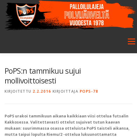
Siirry
sisältöön
Valikk
ETUSIVU
SEURA
SALIBANDY
JALKAPALLO
PoPS:n tammikuu sujui
mollivoittoisesti
FUTSAL
JUNIORIT
HARRASTETOIMINTA
KIRJOITETTU
2.2.2016
KIRJOITTAJA
POPS-78
GALLERIA
PoPS urakoi tammikuun aikana kaikkiaan viisi ottelua futsalin
Kakkosessa. Valitettavasti ottelut sujuivat tutun kaavan
mukaan: suurimmassa osassa otteluista PoPS taisteli aikansa,
mutta taipui lopulta Riemu/2 -ottelua lukuunottamatta