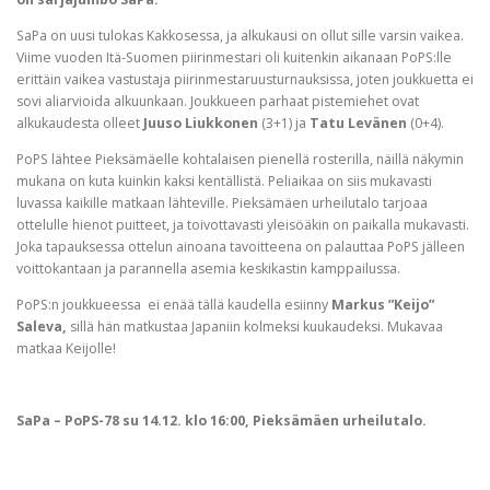
SaPa on uusi tulokas Kakkosessa, ja alkukausi on ollut sille varsin vaikea.
Viime vuoden Itä-Suomen piirinmestari oli kuitenkin aikanaan PoPS:lle
erittäin vaikea vastustaja piirinmestaruusturnauksissa, joten joukkuetta ei
sovi aliarvioida alkuunkaan. Joukkueen parhaat pistemiehet ovat
alkukaudesta olleet
Juuso Liukkonen
(3+1) ja
Tatu Levänen
(0+4).
PoPS lähtee Pieksämäelle kohtalaisen pienellä rosterilla, näillä näkymin
mukana on kuta kuinkin kaksi kentällistä. Peliaikaa on siis mukavasti
luvassa kaikille matkaan lähteville. Pieksämäen urheilutalo tarjoaa
ottelulle hienot puitteet, ja toivottavasti yleisöäkin on paikalla mukavasti.
Joka tapauksessa ottelun ainoana tavoitteena on palauttaa PoPS jälleen
voittokantaan ja parannella asemia keskikastin kamppailussa.
PoPS:n joukkueessa ei enää tällä kaudella esiinny
Markus ”Keijo”
Saleva,
sillä hän matkustaa Japaniin kolmeksi kuukaudeksi. Mukavaa
matkaa Keijolle!
SaPa – PoPS-78 su 14.12. klo 16:00, Pieksämäen urheilutalo.