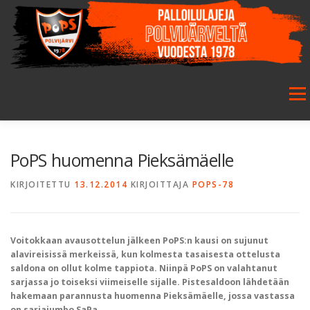
Siirry
sisältöön
Valikk
ETUSIVU
SEURA
SALIBANDY
JALKAPALLO
PoPS huomenna Pieksämäelle
KIRJOITETTU
13.12.2014
KIRJOITTAJA
POPS-78
FUTSAL
JUNIORIT
HARRASTETOIMINTA
Voitokkaan avausottelun jälkeen PoPS:n kausi on sujunut
GALLERIA
alavireisissä merkeissä, kun kolmesta tasaisesta ottelusta
saldona on ollut kolme tappiota. Niinpä PoPS on valahtanut
sarjassa jo toiseksi viimeiselle sijalle. Pistesaldoon lähdetään
hakemaan parannusta huomenna Pieksämäelle, jossa vastassa
on sarjajumbo SaPa.