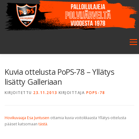
Siirry
sisältöön
Valikk
ETUSIVU
SEURA
SALIBANDY
JALKAPALLO
Kuvia ottelusta PoPS-78 – Yllätys
lisätty Galleriaan
FUTSAL
JUNIORIT
HARRASTETOIMINTA
KIRJOITETTU
23.11.2013
KIRJOITTAJA
POPS-78
GALLERIA
Hovikuvaaja Esa Juntusen
ottamia kuvia voitokkaasta Yllätys-ottelusta
pääset katsomaan
tästä
.