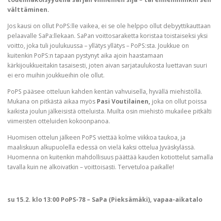
välttäminen.
Jos kausi on ollut PoPS:lle vaikea, ei se ole helppo ollut debyyttikauttaan
pelaavalle SaPa:llekaan. SaPan voittosaraketta koristaa toistaiseksi yksi
voitto, joka tuli joulukuussa – yllätys yllätys – PoPS:sta. Joukkue on
kuitenkin PoPS:n tapaan pystynyt aika ajoin haastamaan
kärkijoukkueitakin tasaisesti, joten aivan sarjataulukosta luettavan suuri
ei ero muihin joukkueihin ole ollut.
PoPS pääsee otteluun kahden kentän vahvuisella, hyvällä miehistöllä.
Mukana on pitkästä aikaa myös
Pasi Voutilainen,
joka on ollut poissa
kaikista joulun jälkeisistä otteluista. Muilta osin miehistö mukailee pitkälti
viimeisten otteluiden kokoonpanoa.
Huomisen ottelun jälkeen PoPS viettää kolme viikkoa taukoa, ja
maaliskuun alkupuolella edessä on vielä kaksi ottelua Jyväskylässä.
Huomenna on kuitenkin mahdollisuus päättää kauden kotiottelut samalla
tavalla kuin ne alkoivatkin – voittoisasti. Tervetuloa paikalle!
su 15.2. klo 13:00 PoPS-78 – SaPa (Pieksämäki), vapaa-aikatalo