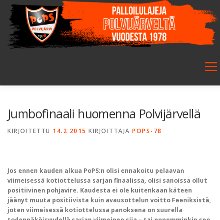
Siirry
sisältöön
Valikk
ETUSIVU
SEURA
SALIBANDY
JALKAPALLO
Jumbofinaali huomenna Polvijärvellä
KIRJOITETTU
14.2.2015
KIRJOITTAJA
POPS-78
FUTSAL
JUNIORIT
HARRASTETOIMINTA
Jos ennen kauden alkua PoPS:n olisi ennakoitu pelaavan
GALLERIA
viimeisessä kotiottelussa sarjan finaalissa, olisi sanoissa ollut
positiivinen pohjavire. Kaudesta ei ole kuitenkaan käteen
jäänyt muuta positiivista kuin avausottelun voitto Feeniksistä,
joten viimeisessä kotiottelussa panoksena on suurella
todennäköisyydellä sarjan viimeinen sija – tai ennemminkin sen