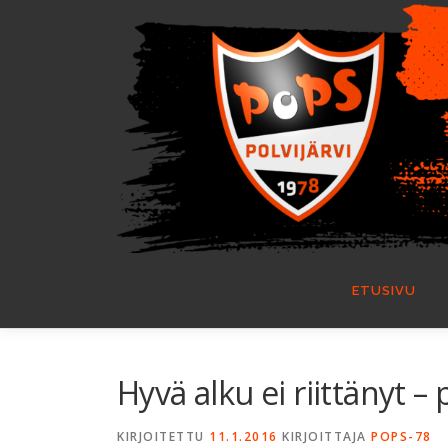
Siirry
sisältöön
ETUSIVU
Hyvä alku ei riittänyt – 
KIRJOITETTU
11.1.2016
KIRJOITTAJA
POPS-78