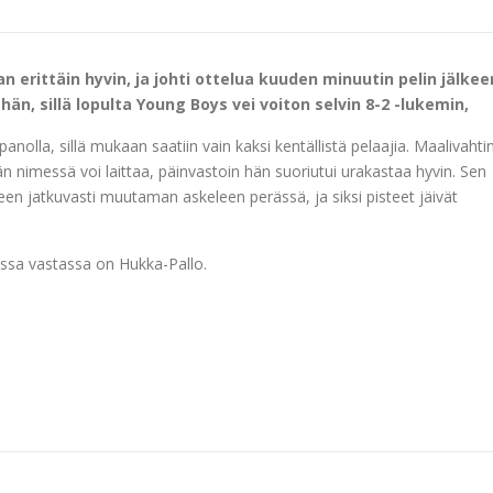
n erittäin hyvin, ja johti ottelua kuuden minuutin pelin jälkee
ähän, sillä lopulta Young Boys vei voiton selvin 8-2 -lukemin,
anolla, sillä mukaan saatiin vain kaksi kentällistä pelaajia. Maalivahti
ään nimessä voi laittaa, päinvastoin hän suoriutui urakastaa hyvin. Sen
een jatkuvasti muutaman askeleen perässä, ja siksi pisteet jäivät
ossa vastassa on Hukka-Pallo.