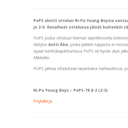
PoPS aloitti ottelun Ri-Pa Young Boysia vastaa
jo 2-0. Ilonaiheet ottelussa jäivät kuitenkin t
PoPS joutui otteluun hieman siipirikkoisella kokoonp
debytoi
Antti Åke
, jonka piikkiin tappiota ei miss
sijaan kenttätapahtumissa PoPS oli hyvän alun jälk
Mikkeliin.
PoPS jatkaa otteluitaan lauantaina Varkaudessa, j
Ri-Pa Young Boys – PoPS-78 8-2 (2-3)
Pöytäkirja