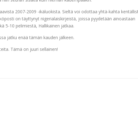
aavista 2007-2009 -ikäluokista. Sieltä voi odottaa yhtä-kahta kentällis
öposti on täyttynyt nigerialaiskirjeistä, joissa pyydetään ainoastaan
kä 5-10 pelimiestä, Hallikainen jatkaa.
sessa jatku enää tämän kauden jälkeen.
eita. Tämä on juuri sellainen!