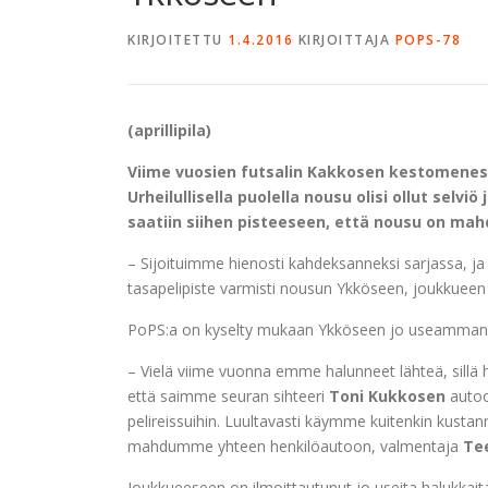
KIRJOITETTU
1.4.2016
KIRJOITTAJA
POPS-78
(aprillipila)
Viime vuosien futsalin Kakkosen kestomenest
Urheilullisella puolella nousu olisi ollut sel
saatiin siihen pisteeseen, että nousu on mahd
– Sijoituimme hienosti kahdeksanneksi sarjassa, 
tasapelipiste varmisti nousun Ykköseen, joukkueen 
PoPS:a on kyselty mukaan Ykköseen jo useamman 
– Vielä viime vuonna emme halunneet lähteä, sillä 
että saimme seuran sihteeri
Toni Kukkosen
autoo
pelireissuihin. Luultavasti käymme kuitenkin kusta
mahdumme yhteen henkilöautoon, valmentaja
Te
Joukkueeseen on ilmoittautunut jo useita halukkait