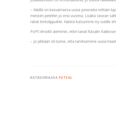
– Meillä on kasvamassa uusia junioreita erittäin lup
miesten peleihin jo ensi vuonna. Lisäksi seuran sähk
rahat lentolippuihin. Näistä kutsumme try-outille eh
PoPS ilmoitti aiemmin, ettei taival futsalin Kakko
– Jo pitkään oli tunne, että tarvitsemme uusia haast
KATEGORIASSA
FUTSAL