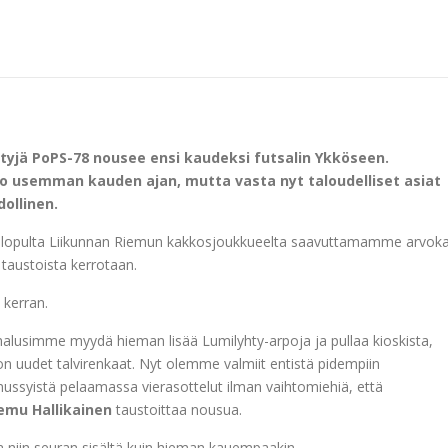
yjä PoPS-78 nousee ensi kaudeksi futsalin Ykköseen.
viö jo usemman kauden ajan, mutta vasta nyt taloudelliset asiat
ollinen.
ja lopulta Liikunnan Riemun kakkosjoukkueelta saavuttamamme arvok
taustoista kerrotaan.
kerran.
halusimme myydä hieman lisää Lumilyhty-arpoja ja pullaa kioskista,
n uudet talvirenkaat. Nyt olemme valmiit entistä pidempiin
nnussyistä pelaamassa vierasottelut ilman vaihtomiehiä, että
emu Hallikainen
taustoittaa nousua.
a niin seuran sisältä kuin hieman kauempaakin.