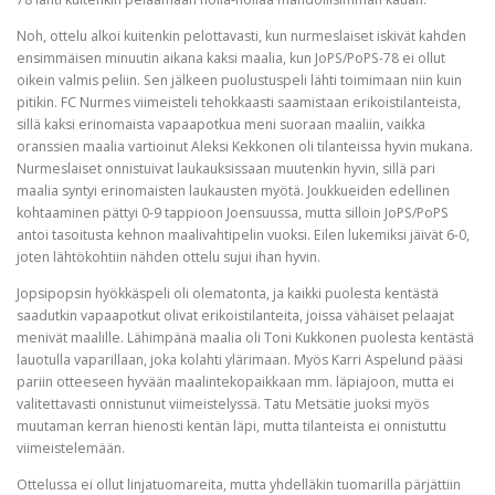
Noh, ottelu alkoi kuitenkin pelottavasti, kun nurmeslaiset iskivät kahden
ensimmäisen minuutin aikana kaksi maalia, kun JoPS/PoPS-78 ei ollut
oikein valmis peliin. Sen jälkeen puolustuspeli lähti toimimaan niin kuin
pitikin. FC Nurmes viimeisteli tehokkaasti saamistaan erikoistilanteista,
sillä kaksi erinomaista vapaapotkua meni suoraan maaliin, vaikka
oranssien maalia vartioinut Aleksi Kekkonen oli tilanteissa hyvin mukana.
Nurmeslaiset onnistuivat laukauksissaan muutenkin hyvin, sillä pari
maalia syntyi erinomaisten laukausten myötä. Joukkueiden edellinen
kohtaaminen pättyi 0-9 tappioon Joensuussa, mutta silloin JoPS/PoPS
antoi tasoitusta kehnon maalivahtipelin vuoksi. Eilen lukemiksi jäivät 6-0,
joten lähtökohtiin nähden ottelu sujui ihan hyvin.
Jopsipopsin hyökkäspeli oli olematonta, ja kaikki puolesta kentästä
saadutkin vapaapotkut olivat erikoistilanteita, joissa vähäiset pelaajat
menivät maalille. Lähimpänä maalia oli Toni Kukkonen puolesta kentästä
lauotulla vaparillaan, joka kolahti ylärimaan. Myös Karri Aspelund pääsi
pariin otteeseen hyvään maalintekopaikkaan mm. läpiajoon, mutta ei
valitettavasti onnistunut viimeistelyssä. Tatu Metsätie juoksi myös
muutaman kerran hienosti kentän läpi, mutta tilanteista ei onnistuttu
viimeistelemään.
Ottelussa ei ollut linjatuomareita, mutta yhdelläkin tuomarilla pärjättiin