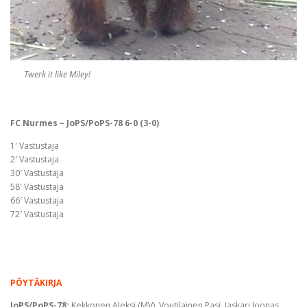
Twerk it like Miley!
FC Nurmes – JoPS/PoPS-78 6-0 (3-0)
1′ Vastustaja
2′ Vastustaja
30′ Vastustaja
58′ Vastustaja
66′ Vastustaja
72′ Vastustaja
PÖYTÄKIRJA
JoPS/PoPS-78:
Kekkonen Aleksi (MV), Voutilainen Pasi, Jaskari Joonas,