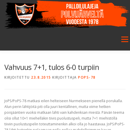
Siirry
sisältöön
Valikk
ETUSIVU
SEURA
SALIBANDY
JALKAPALLO
Vahvuus 7+1, tulos 6-0 turpiin
KIRJOITETTU
23.8.2015
KIRJOITTAJA
POPS-78
FUTSAL
JUNIORIT
HARRASTETOIMINTA
JoPS/PoPS-78 matkasi eilen helteiseen Nurmekseen pienellä porukalla.
GALLERIA
Alun perin lähtijöitä piti olla juuri kentällinen, mutta viime hetken
poisjääntien vuoksi matkaan lähti vain kahdenksan miestä. Päivän teema
olisi ollut 10+1 miehelläkin tiivis puolustuspeli, mutta 7+1 miehistöllä
tiiviin puolustuspelin toteuttaminenkin alkoi olla jo haastavaa. JoPS/PoPS-
78 lähti kuitenkin pelaamaan nolla-nollaa mahdollisimman kauan.