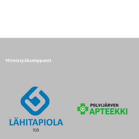
Yhteistyökumppanit