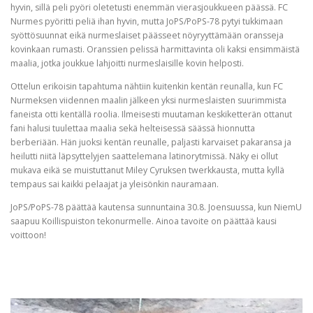
hyvin, sillä peli pyöri oletetusti enemmän vierasjoukkueen päässä. FC
Nurmes pyöritti peliä ihan hyvin, mutta JoPS/PoPS-78 pytyi tukkimaan
syöttösuunnat eikä nurmeslaiset päässeet nöyryyttämään oransseja
kovinkaan rumasti. Oranssien pelissä harmittavinta oli kaksi ensimmäistä
maalia, jotka joukkue lahjoitti nurmeslaisille kovin helposti.
Ottelun erikoisin tapahtuma nähtiin kuitenkin kentän reunalla, kun FC
Nurmeksen viidennen maalin jälkeen yksi nurmeslaisten suurimmista
faneista otti kentällä roolia. Ilmeisesti muutaman keskiketterän ottanut
fani halusi tuulettaa maalia sekä helteisessä säässä hionnutta
berberiään. Hän juoksi kentän reunalle, paljasti karvaiset pakaransa ja
heilutti niitä läpsyttelyjen saattelemana latinorytmissä. Näky ei ollut
mukava eikä se muistuttanut Miley Cyruksen twerkkausta, mutta kyllä
tempaus sai kaikki pelaajat ja yleisönkin nauramaan.
JoPS/PoPS-78 päättää kautensa sunnuntaina 30.8. Joensuussa, kun NiemU
saapuu Koillispuiston tekonurmelle. Ainoa tavoite on päättää kausi
voittoon!