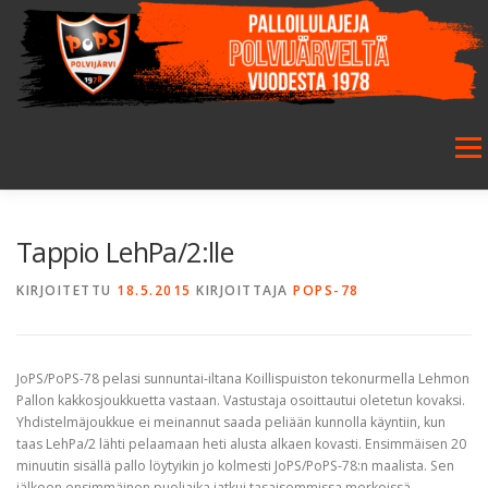
Siirry
sisältöön
Valikk
ETUSIVU
SEURA
SALIBANDY
JALKAPALLO
Tappio LehPa/2:lle
KIRJOITETTU
18.5.2015
KIRJOITTAJA
POPS-78
FUTSAL
JUNIORIT
HARRASTETOIMINTA
JoPS/PoPS-78 pelasi sunnuntai-iltana Koillispuiston tekonurmella Lehmon
GALLERIA
Pallon kakkosjoukkuetta vastaan. Vastustaja osoittautui oletetun kovaksi.
Yhdistelmäjoukkue ei meinannut saada peliään kunnolla käyntiin, kun
taas LehPa/2 lähti pelaamaan heti alusta alkaen kovasti. Ensimmäisen 20
minuutin sisällä pallo löytyikin jo kolmesti JoPS/PoPS-78:n maalista. Sen
jälkeen ensimmäinen puoliaika jatkui tasaisemmissa merkeissä.