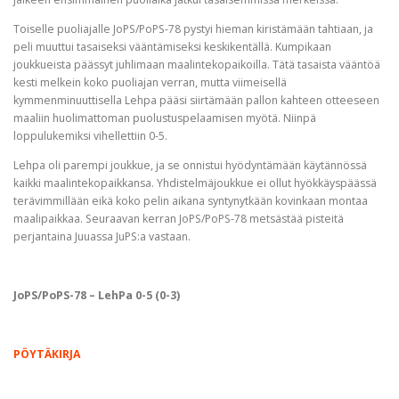
Toiselle puoliajalle JoPS/PoPS-78 pystyi hieman kiristämään tahtiaan, ja
peli muuttui tasaiseksi vääntämiseksi keskikentällä. Kumpikaan
joukkueista päässyt juhlimaan maalintekopaikoilla. Tätä tasaista vääntöä
kesti melkein koko puoliajan verran, mutta viimeisellä
kymmenminuuttisella Lehpa pääsi siirtämään pallon kahteen otteeseen
maaliin huolimattoman puolustuspelaamisen myötä. Niinpä
loppulukemiksi vihellettiin 0-5.
Lehpa oli parempi joukkue, ja se onnistui hyödyntämään käytännössä
kaikki maalintekopaikkansa. Yhdistelmäjoukkue ei ollut hyökkäyspäässä
terävimmillään eikä koko pelin aikana syntynytkään kovinkaan montaa
maalipaikkaa. Seuraavan kerran JoPS/PoPS-78 metsästää pisteitä
perjantaina Juuassa JuPS:a vastaan.
JoPS/PoPS-78 – LehPa 0-5 (0-3)
PÖYTÄKIRJA