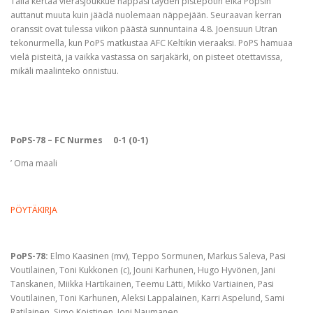
Tällä kertaa vierasjoukkue nappasi täyden pistepotin eikä Popsin
auttanut muuta kuin jäädä nuolemaan näppejään. Seuraavan kerran
oranssit ovat tulessa viikon päästä sunnuntaina 4.8. Joensuun Utran
tekonurmella, kun PoPS matkustaa AFC Keltikin vieraaksi. PoPS hamuaa
vielä pisteitä, ja vaikka vastassa on sarjakärki, on pisteet otettavissa,
mikäli maalinteko onnistuu.
PoPS-78 – FC Nurmes 0-1 (0-1)
’ Oma maali
PÖYTÄKIRJA
PoPS-78:
Elmo Kaasinen (mv), Teppo Sormunen, Markus Saleva, Pasi
Voutilainen, Toni Kukkonen (c), Jouni Karhunen, Hugo Hyvönen, Jani
Tanskanen, Miikka Hartikainen, Teemu Lätti, Mikko Vartiainen, Pasi
Voutilainen, Toni Karhunen, Aleksi Lappalainen, Karri Aspelund, Sami
Ratilainen, Simo Koistinen, Joni Naumanen