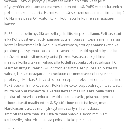
vastaan. PoPS ei pystynyt jatkamaan voittojen tiellä, vaan joutui
nöyrtymään tehottomana nurmeslaisten edessä. PoPS vastasi kuitenkin
pelin ainoasta maalista. Harmi vain, että se meni omaan maaliin, ja niinpä
FC Nurmes pääsi 0-1 voiton turvin kotimatkalle kolmen sarjapisteen
kanssa.
PoPS aloitti pelin hyvällä otteella, ja hallitsikin peliä alkuun. Peli tasoittui
eikä PoPS pystynyt hyödyntämään suurempaa vaihtopelaajien määrää
kentällä kovemmalla liikkeellä. Ratkaisevat syötöt epäonnistuivat eikä
joukkue päässyt maalipaikoille riittävän usein. Paikkoja olisi kyllä ollut
riittävästi, mutta viimeistely ontui jälleen. Vastustaja ei juhlinut
maalipaikoilla sitäkään vähää, sillä todelliset paikat olivat vähissä. FC
Nurmes siirtyi kuitenkin 0-1 johtoon ensimmäisen puoliajan puolessa
välissä, kun vastustajan kulmapotkuun ensimmäisenä ehtinyt PoPS-
puolustaja Markus Saleva siirsi pallon epäonnekkaasti omaan maaliin ohi
PoPS-veskari Elmo Kaasisen. PoPS haki koko loppupelin ajan tasoitusta,
mutta pallo ei löytänyt tällä kertaa tietään maaliin. Ehkä pelin paras
paikka tuli toisella puoliajalla Miikka Hartikaiselle, joka haki syöttöä
erinomaisesti maalin edessä. Syöttö sinne onnistui hyvin, mutta
Hartikaisen laukaus meni yli käytännössä tyhjillään edessä
ammottaneesta maalista. Useita maalipaikkoja syntyi mm. Sami
Ratilaiselle, joka teki loistavia juoksuja koko pelin ajan.