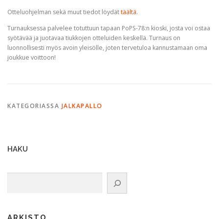
Otteluohjelman sekä muut tiedot löydät
täältä
.
Turnauksessa palvelee totuttuun tapaan PoPS-78:n kioski, josta voi ostaa
syötävää ja juotavaa tiukkojen otteluiden keskellä. Turnaus on
luonnollisesti myös avoin yleisölle, joten tervetuloa kannustamaan oma
joukkue voittoon!
KATEGORIASSA
JALKAPALLO
HAKU
Etsi
ARKISTO