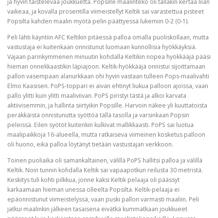
ja hyvin taistelevaa joukkuetta. Popsille maalinteko oli tälläkin kertaa liian
vaikeaa, ja kovalla prosentilla viimeistellyt Keltik sai varastettua pisteet
Popsilta kahden maalin myötä pelin päättyessä lukemiin 0-2 (0-1).
Peli lähti käyntiin AFC Keltikin pitäessä palloa omalla puoliskollaan, mutta
vastustaja ei kuitenkaan onnistunut luomaan kunnollisia hyökkäyksiä.
Vajaan parinkymmenen minuutin kohdalla Keltikin nopea hyökkääjä pääsi
hieman onnekkaastikin läpiajoon. Keltik-hyökkääjä onnistui sijoittamaan
pallon vasempaan alanurkkaan ohi hyvin vastaan tulleen Pops-maalivahti
Elmo Kaasisen. PoPS-toppari ei aivan ehtinyt liukua palloon ajoissa, vaan
pallo ylitti kuin ylitti maaliviivan. PoPS piristyi tästä ja alkoi karvata
aktiivisemmin, ja hallinta siirtyikin Popsille. Harvoin näkee yli kuuttatoista
peräkkäistä onnistunutta syöttöä tällä tasolla ja varsinkaan Popsin
peleissä. Eilen syötöt kuitenkin kulkivat mallikkaasti. PoPS sai luotua
maalipaikkoja 16-alueella, mutta ratkaiseva viimeinen kosketus palloon
oli huono, eikä palloa löytänyt tietään vastustajan verkkoon.
Toinen puoliaika oli samankaltainen, välillä PoPS hallitsi palloa ja välillä
Keltik. Noin tunnin kohdalla Keltik sai vapaapotkun reilusta 30 metristä.
Keskitys tuli kohti pilkkua, jonne kaksi Keltik pelaaja oli päässyt
karkaamaan hieman unessa olleelta Popsilta. Keltik-pelaaja ei
epäonnistunut viimeistelyssä, vaan puski pallon varmasti maaliin. Peli
jatkui maalinkin jälkeen tasaisena eivätkä kummatkaan joukkueet