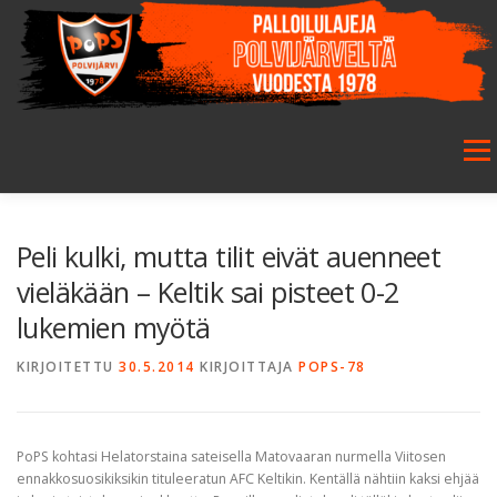
Siirry
sisältöön
Valikk
ETUSIVU
SEURA
SALIBANDY
JALKAPALLO
Peli kulki, mutta tilit eivät auenneet
vieläkään – Keltik sai pisteet 0-2
lukemien myötä
FUTSAL
JUNIORIT
HARRASTETOIMINTA
KIRJOITETTU
30.5.2014
KIRJOITTAJA
POPS-78
GALLERIA
PoPS kohtasi Helatorstaina sateisella Matovaaran nurmella Viitosen
ennakkosuosikiksikin tituleeratun AFC Keltikin. Kentällä nähtiin kaksi ehjää