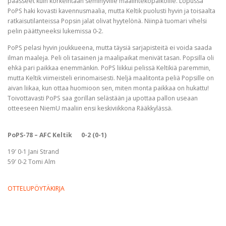
päässeet kuin korkeintaan semihyville maalintekopaikoille. Lopussa
PoPS haki kovasti kavennusmaalia, mutta Keltik puolusti hyvin ja toisaalta
ratkaisutilanteissa Popsin jalat olivat hyytelönä. Niinpä tuomari vihelsi
pelin päättyneeksi lukemissa 0-2.
PoPS pelasi hyvin joukkueena, mutta täysiä sarjapisteitä ei voida saada
ilman maaleja. Peli oli tasainen ja maalipaikat menivät tasan. Popsilla oli
ehkä pari paikkaa enemmänkin. PoPS liikkui pelissä Keltikiä paremmin,
mutta Keltik viimeisteli erinomaisesti. Neljä maalitonta peliä Popsille on
aivan liikaa, kun ottaa huomioon sen, miten monta paikkaa on hukattu!
Toivottavasti PoPS saa gorillan selästään ja upottaa pallon useaan
otteeseen NiemU maaliin ensi keskiviikkona Rääkkylässä.
PoPS-78
–
AFC Keltik 0-2 (0-1)
19′ 0-1 Jani Strand
59′ 0-2 Tomi Alm
OTTELUPÖYTÄKIRJA