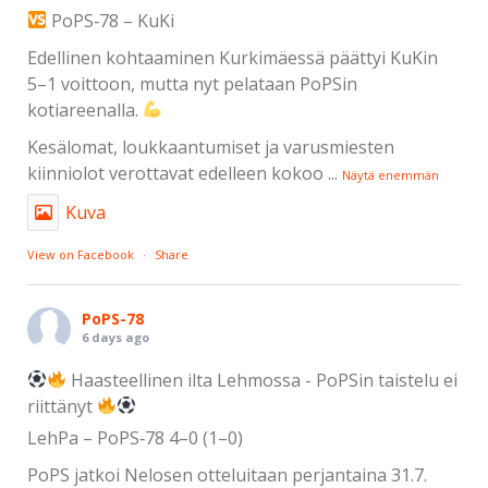
PoPS‑78 – KuKi
Edellinen kohtaaminen Kurkimäessä päättyi KuKin
5–1 voittoon, mutta nyt pelataan PoPSin
kotiareenalla.
Kesälomat, loukkaantumiset ja varusmiesten
kiinniolot verottavat edelleen kokoo
...
Näytä enemmän
Kuva
View on Facebook
·
Share
PoPS-78
6 days ago
Haasteellinen ilta Lehmossa - PoPSin taistelu ei
riittänyt
LehPa – PoPS‑78 4–0 (1–0)
PoPS jatkoi Nelosen otteluitaan perjantaina 31.7.