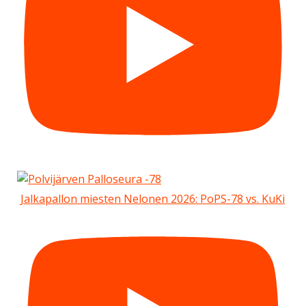
Jalkapallon miesten Nelonen 2026: PoPS-78 vs. KuKi