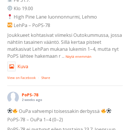
Klo 19.00
High Pine Lane luonnonnurmi, Lehmo
LehPa – PoPS‑78
Joukkueet kohtasivat viimeksi Outokummussa, jossa
nähtiin tasainen vääntö. Sillä kertaa pisteet
matkasivat LehPan mukana lukemin 1–4, mutta nyt
PoPS lähtee hakemaan r
...
Näytä enemmän
Kuva
View on Facebook
·
Share
PoPS-78
2 weeks ago
OuPa vahvempi toisessakin derbyssä
PoPS‑78 – OuPa 1–4 (0–2)
PoPS‑78 ei pystynyt eilen torstaina 23.7. Joensuun