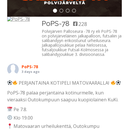
PoPS-78
228
Polvijärven Palloseura -78 ry eli PoPS-78
on polvijärveläinen jalkapalloon, futsaliin ja
salibandyyn erikoistunut urheiluseura.
Jalkapallojoukkue pelaa Nelosessa,
futsaljoukkue Futsal-Kolmosessa ja
salibandyjoukkue 3. divisioonassa.
PoPS-78
3 days ago
PERJANTAINA KOTIPELI MATOVAARALLA!
PoPS‑78 palaa perjantaina kotinurmelle, kun
vieraaksi Outokumpuun saapuu kuopiolainen KuKi.
Pe 7.8.
Klo 19.00
Matovaaran urheilukenttä, Outokumpu