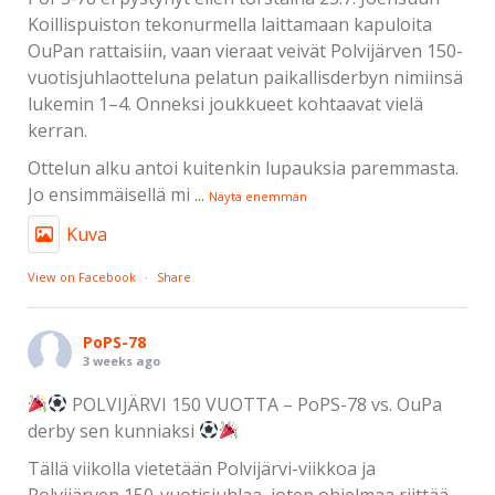
Koillispuiston tekonurmella laittamaan kapuloita
OuPan rattaisiin, vaan vieraat veivät Polvijärven 150-
vuotisjuhlaotteluna pelatun paikallisderbyn nimiinsä
lukemin 1–4. Onneksi joukkueet kohtaavat vielä
kerran.
Ottelun alku antoi kuitenkin lupauksia paremmasta.
Jo ensimmäisellä mi
...
Näytä enemmän
Kuva
View on Facebook
·
Share
PoPS-78
3 weeks ago
POLVIJÄRVI 150 VUOTTA – PoPS-78 vs. OuPa
derby sen kunniaksi
Tällä viikolla vietetään Polvijärvi-viikkoa ja
Polvijärven 150-vuotisjuhlaa, joten ohjelmaa riittää