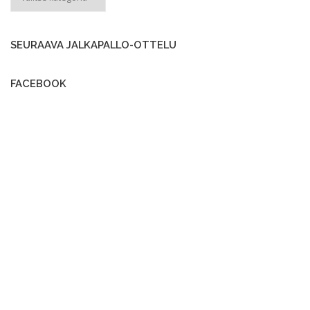
k
a
m
SEURAAVA JALKAPALLO-OTTELU
FACEBOOK