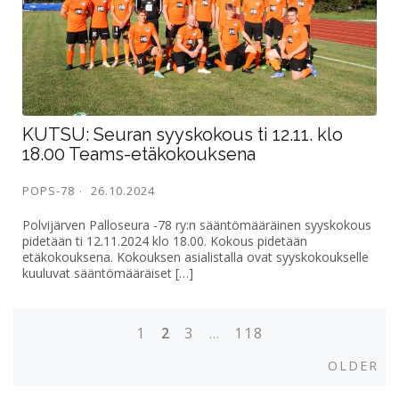
KUTSU: Seuran syyskokous ti 12.11. klo
18.00 Teams-etäkokouksena
POPS-78
26.10.2024
Polvijärven Palloseura -78 ry:n sääntömääräinen syyskokous
pidetään ti 12.11.2024 klo 18.00. Kokous pidetään
etäkokouksena. Kokouksen asialistalla ovat syyskokoukselle
kuuluvat sääntömääräiset […]
1
2
3
…
118
P
O
OLDER
l
o