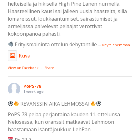
helteisellä ja hikisellä High Pine Lanen nurmella.
Haasteellinen kausi sai jälleen uusia haasteita, sillä
lomareissut, loukkaantumiset, sairastumiset ja
armeijassa palvelevat pelaajat verottivat
kokoonpanoa pahasti.
Erityismaininta ottelun debytantille
...
Näytä enemmän
Kuva
View on Facebook
·
Share
PoPS-78
1 week ago
REVANSSIN AIKA LEHMOSSA!
PoPS‑78 pelaa perjantaina kauden 11. ottelunsa
Nelosessa, kun oranssit matkaavat Lehmoon
haastamaan isäntäjoukkue LehPan.
Pe 31.7.