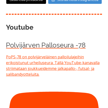
Youtube
Polvijärven Palloseura -78
PoPS-78 on polvijärveläinen palloilulajeihin
erikoistunut urheiluseura. Tällä YouTube-kanavalla
striimataan joukkueidemme jalkapallo-, futsal- ja
salibandyotteluita.