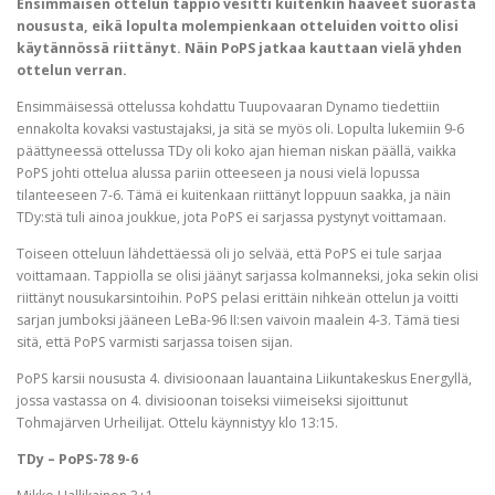
Ensimmäisen ottelun tappio vesitti kuitenkin haaveet suorasta
noususta, eikä lopulta molempienkaan otteluiden voitto olisi
käytännössä riittänyt. Näin PoPS jatkaa kauttaan vielä yhden
ottelun verran.
Ensimmäisessä ottelussa kohdattu Tuupovaaran Dynamo tiedettiin
ennakolta kovaksi vastustajaksi, ja sitä se myös oli. Lopulta lukemiin 9-6
päättyneessä ottelussa TDy oli koko ajan hieman niskan päällä, vaikka
PoPS johti ottelua alussa pariin otteeseen ja nousi vielä lopussa
tilanteeseen 7-6. Tämä ei kuitenkaan riittänyt loppuun saakka, ja näin
TDy:stä tuli ainoa joukkue, jota PoPS ei sarjassa pystynyt voittamaan.
Toiseen otteluun lähdettäessä oli jo selvää, että PoPS ei tule sarjaa
voittamaan. Tappiolla se olisi jäänyt sarjassa kolmanneksi, joka sekin olisi
riittänyt nousukarsintoihin. PoPS pelasi erittäin nihkeän ottelun ja voitti
sarjan jumboksi jääneen LeBa-96 II:sen vaivoin maalein 4-3. Tämä tiesi
sitä, että PoPS varmisti sarjassa toisen sijan.
PoPS karsii noususta 4. divisioonaan lauantaina Liikuntakeskus Energyllä,
jossa vastassa on 4. divisioonan toiseksi viimeiseksi sijoittunut
Tohmajärven Urheilijat. Ottelu käynnistyy klo 13:15.
TDy – PoPS-78 9-6