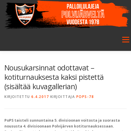
Siirry
sisältöön
Valikk
ETUSIVU
SEURA
SALIBANDY
JALKAPALLO
Nousukarsinnat odottavat –
kotiturnauksesta kaksi pistettä
(sisältää kuvagallerian)
FUTSAL
JUNIORIT
HARRASTETOIMINTA
KIRJOITETTU
6.4.2017
KIRJOITTAJA
POPS-78
GALLERIA
PoPS taisteli sunnuntaina 5. divisioonan voitosta ja suorasta
noususta 4. divisioonaan Polvijärven kotiturnauksessaan.