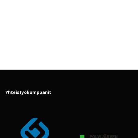
Yhteistyökumppanit