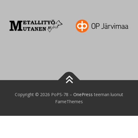
Copyright © 2026 PoPS-78
–
OnePress
teeman luonut
FameThemes