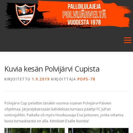
Siirry
sisältöön
Valikk
ETUSIVU
SEURA
SALIBANDY
JALKAPALLO
Kuvia kesän Polvijärvi Cupista
KIRJOITETTU
1.9.2019
KIRJOITTAJA
POPS-78
FUTSAL
JUNIORIT
HARRASTETOIMINTA
Polvijärvi Cup pelattiin tänäkin vuonna osanan Polvijärvi-Päivien
GALLERIA
ohjelmaa. Järjestyksessään kahdeksas turnaus päättyi FC JuPan
voitonjuhliin. Paikalla oli myös Hovikuvaaja Esa Juntunen, jonka ottamia
kuvia turnauksesta on alla. Kiitokset Esalle kuvista!