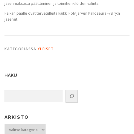
jäsenmaksusta päättäminen ja toimihenkilöiden valinta.
Paikan päälle ovat tervetulleita kaikki Polvijärven Palloseura -78 ry:n
jäsenet.
KATEGORIASSA
YLEISET
HAKU
Etsi
ARKISTO
ARKISTO