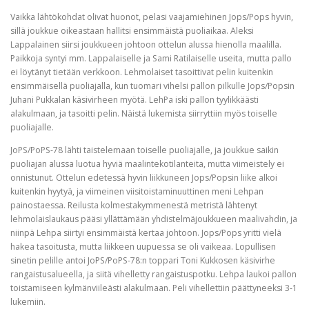
Vaikka lähtökohdat olivat huonot, pelasi vaajamiehinen Jops/Pops hyvin,
sillä joukkue oikeastaan hallitsi ensimmäistä puoliaikaa. Aleksi
Lappalainen siirsi joukkueen johtoon ottelun alussa hienolla maalilla.
Paikkoja syntyi mm. Lappalaiselle ja Sami Ratilaiselle useita, mutta pallo
ei löytänyt tietään verkkoon. Lehmolaiset tasoittivat pelin kuitenkin
ensimmäisellä puoliajalla, kun tuomari vihelsi pallon pilkulle Jops/Popsin
Juhani Pukkalan käsivirheen myötä. LehPa iski pallon tyylikkäästi
alakulmaan, ja tasoitti pelin. Näistä lukemista siirryttiin myös toiselle
puoliajalle.
JoPS/PoPS-78 lähti taistelemaan toiselle puoliajalle, ja joukkue saikin
puoliajan alussa luotua hyviä maalintekotilanteita, mutta viimeistely ei
onnistunut. Ottelun edetessä hyvin liikkuneen Jops/Popsin liike alkoi
kuitenkin hyytyä, ja viimeinen viisitoistaminuuttinen meni Lehpan
painostaessa. Reilusta kolmestakymmenestä metristä lähtenyt
lehmolaislaukaus pääsi yllättämään yhdistelmäjoukkueen maalivahdin, ja
niinpä Lehpa siirtyi ensimmäistä kertaa johtoon. Jops/Pops yritti vielä
hakea tasoitusta, mutta liikkeen uupuessa se oli vaikeaa. Lopullisen
sinetin pelille antoi JoPS/PoPS-78:n toppari Toni Kukkosen käsivirhe
rangaistusalueella, ja siitä vihelletty rangaistuspotku. Lehpa laukoi pallon
toistamiseen kylmänviileästi alakulmaan. Peli vihellettiin päättyneeksi 3-1
lukemiin.