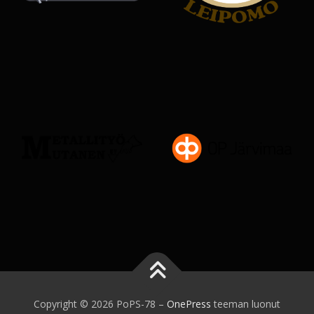
Copyright © 2026 PoPS-78
–
OnePress
teeman luonut