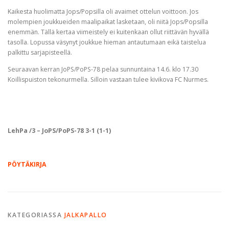
Kaikesta huolimatta Jops/Popsilla oli avaimet ottelun voittoon. Jos
molempien joukkueiden maalipaikat lasketaan, oli niitä Jops/Popsilla
enemmän. Tällä kertaa viimeistely ei kuitenkaan ollut riittävän hyvällä
tasolla. Lopussa väsynyt joukkue hieman antautumaan eikä taistelua
palkittu sarjapisteellä.
Seuraavan kerran JoPS/PoPS-78 pelaa sunnuntaina 14.6. klo 17.30
Koillispuiston tekonurmella. Silloin vastaan tulee kivikova FC Nurmes.
LehPa /3 – JoPS/PoPS-78 3-1 (1-1)
PÖYTÄKIRJA
KATEGORIASSA
JALKAPALLO