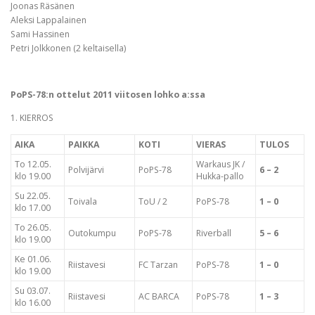
Joonas Räsänen
Aleksi Lappalainen
Sami Hassinen
Petri Jolkkonen (2 keltaisella)
PoPS-78:n ottelut 2011 viitosen lohko a:ssa
1. KIERROS
AIKA
PAIKKA
KOTI
VIERAS
TULOS
To 12.05.
Warkaus JK /
Polvijärvi
PoPS-78
6 – 2
klo 19.00
Hukka-pallo
Su 22.05.
Toivala
ToU / 2
PoPS-78
1 – 0
klo 17.00
To 26.05.
Outokumpu
PoPS-78
Riverball
5 – 6
klo 19.00
Ke 01.06.
Riistavesi
FC Tarzan
PoPS-78
1 – 0
klo 19.00
Su 03.07.
Riistavesi
AC BARCA
PoPS-78
1 – 3
klo 16.00