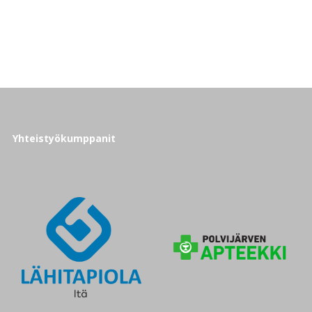
Yhteistyökumppanit