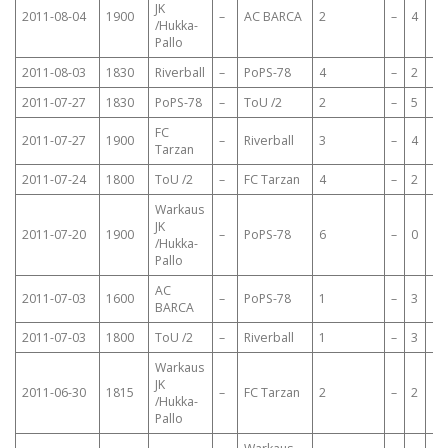
JK
2011-08-04
1900
–
AC BARCA
2
–
4
/Hukka-
Pallo
2011-08-03
1830
Riverball
–
PoPS-78
4
–
2
2011-07-27
1830
PoPS-78
–
ToU /2
2
–
5
FC
2011-07-27
1900
–
Riverball
3
–
4
Tarzan
2011-07-24
1800
ToU /2
–
FC Tarzan
4
–
2
Warkaus
JK
2011-07-20
1900
–
PoPS-78
6
–
0
/Hukka-
Pallo
AC
2011-07-03
1600
–
PoPS-78
1
–
3
BARCA
2011-07-03
1800
ToU /2
–
Riverball
1
–
3
Warkaus
JK
2011-06-30
1815
–
FC Tarzan
2
–
2
/Hukka-
Pallo