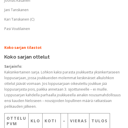
Joonas Räsänen
Jani Tanskanen
Kari Tanskanen (C)
Pasi Voutilainen
Koko sarjan tilastot
Koko sarjan ottelut
Sarjainfo:
Kaksinkertainen sarja. Lohkon kaksi parasta joukkuetta yksinkertaiseen
loppusarjaan, jossa joukkueiden molemmat keskinäiset alkulohkon
ottelut jäävät voimaan. Jos loppusarjaan oikeutettu joukkue jää
loppusarjasta pois, paikka annetaan 3. sijoittuneelle – ei muille.
Loppusarjan kahdella parhaalla joukkueella ainakin nousumahdollisuus
ensi kauden Neloseen – nousijoiden lopullinen määrä ratkaistaan
pelikauden jälkeen.
OTTELU
KLO
KOTI
–
VIERAS
TULOS
PVM