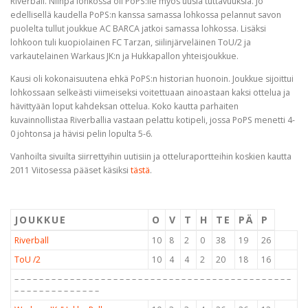
Riverball. Niinpä lohkossa oli PoPS:lle myös uusia tuttavuuksia. Jo
edellisellä kaudella PoPS:n kanssa samassa lohkossa pelannut savon
puolelta tullut joukkue AC BARCA jatkoi samassa lohkossa. Lisäksi
lohkoon tuli kuopiolainen FC Tarzan, siilinjärveläinen ToU/2 ja
varkautelainen Warkaus JK:n ja Hukkapallon yhteisjoukkue.
Kausi oli kokonaisuutena ehkä PoPS:n historian huonoin. Joukkue sijoittui
lohkossaan selkeästi viimeiseksi voitettuaan ainoastaan kaksi ottelua ja
hävittyään loput kahdeksan ottelua. Koko kautta parhaiten
kuvainnollistaa Riverballia vastaan pelattu kotipeli, jossa PoPS menetti 4-
0 johtonsa ja hävisi pelin lopulta 5-6.
Vanhoilta sivuilta siirrettyihin uutisiin ja otteluraportteihin koskien kautta
2011 Viitosessa pääset käsiksi
tästä
.
JOUKKUE
O
V
T
H
TE
PÄ
P
Riverball
10
8
2
0
38
19
26
ToU /2
10
4
4
2
20
18
16
– – – – – – – – – – – – – – – – – – – – – – – – – – – – – – – – – – – – – – – – – – – – –
– – – – – – – – – – – – – –