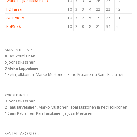
Warkaus JK /Hukka-Pallo
10
3
3
4
26
26
12
FC Tarzan
10
3
3
4
22
22
12
AC BARCA
10
3
2
5
19
27
11
PoPS-78
10
2
0
8
21
34
6
MAALINTEKIJÄT:
9
Pasi Voutilainen
5
Joonas Räsänen
3
Aleksi Lappalainen
1
Petri Jolkkonen, Marko Mustonen, Simo Mutanen ja Sami Ratilainen
VAROITUKSET:
3
Joonas Räsänen
2
Panu Järveläinen, Marko Mustonen, Toni Kukkonen ja Petri Jolkkonen
1
Sami Ratilainen, Kari Tanskanen ja Jussi Mertanen
KENTÄLTÄPOISTOT: