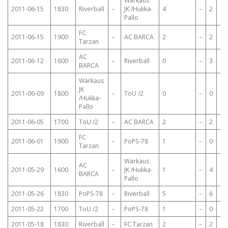
Warkaus
2011-06-15
1830
Riverball
–
JK /Hukka-
4
–
2
Pallo
FC
2011-06-15
1900
–
AC BARCA
2
–
2
Tarzan
AC
2011-06-12
1600
–
Riverball
0
–
3
BARCA
Warkaus
JK
2011-06-09
1800
–
ToU /2
0
–
0
/Hukka-
Pallo
2011-06-05
1700
ToU /2
–
AC BARCA
2
–
2
FC
2011-06-01
1900
–
PoPS-78
1
–
0
Tarzan
Warkaus
AC
2011-05-29
1600
–
JK /Hukka-
1
–
4
BARCA
Pallo
2011-05-26
1830
PoPS-78
–
Riverball
5
–
6
2011-05-22
1700
ToU /2
–
PoPS-78
1
–
0
2011-05-18
1830
Riverball
–
FC Tarzan
2
–
2