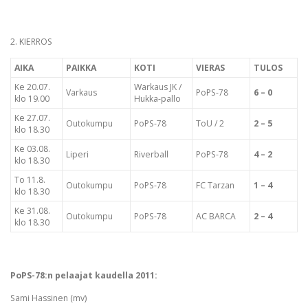
2. KIERROS
AIKA
PAIKKA
KOTI
VIERAS
TULOS
Ke 20.07.
Warkaus JK /
Varkaus
PoPS-78
6 – 0
klo 19.00
Hukka-pallo
Ke 27.07.
Outokumpu
PoPS-78
ToU / 2
2 – 5
klo 18.30
Ke 03.08.
Liperi
Riverball
PoPS-78
4 – 2
klo 18.30
To 11.8.
Outokumpu
PoPS-78
FC Tarzan
1 – 4
klo 18.30
Ke 31.08.
Outokumpu
PoPS-78
AC BARCA
2 – 4
klo 18.30
PoPS-78:n pelaajat kaudella 2011:
Sami Hassinen (mv)