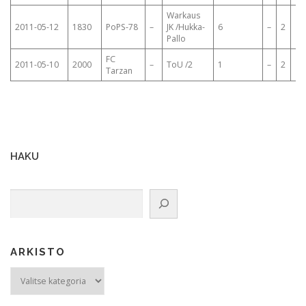
Warkaus
2011-05-12
1830
PoPS-78
–
JK /Hukka-
6
–
2
Pallo
FC
2011-05-10
2000
–
ToU /2
1
–
2
Tarzan
HAKU
Etsi
ARKISTO
ARKISTO