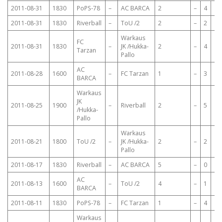
2011-08-31
1830
PoPS-78
–
AC BARCA
2
–
4
2011-08-31
1830
Riverball
–
ToU /2
2
–
2
Warkaus
FC
2011-08-31
1830
–
JK /Hukka-
2
–
4
Tarzan
Pallo
AC
2011-08-28
1600
–
FC Tarzan
1
–
3
BARCA
Warkaus
JK
2011-08-25
1900
–
Riverball
2
–
5
/Hukka-
Pallo
Warkaus
2011-08-21
1800
ToU /2
–
JK /Hukka-
2
–
2
Pallo
2011-08-17
1830
Riverball
–
AC BARCA
5
–
0
AC
2011-08-13
1600
–
ToU /2
4
–
1
BARCA
2011-08-11
1830
PoPS-78
–
FC Tarzan
1
–
4
Warkaus