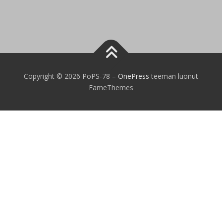
Copyright © 2026 PoPS-78
–
OnePress
teeman luonut
FameThemes