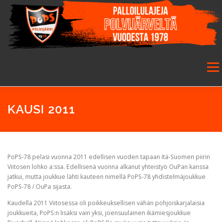
Siirry
sisältöön
Valikk
ETUSIVU
SEURA
SALIBANDY
JALKAPALLO
KAUSI 2011
FUTSAL
JUNIORIT
HARRASTETOIMINTA
PoPS-78 pelasi vuonna 2011 edellisen vuoden tapaan Itä-Suomen piirin
Viitosen lohko a:ssa. Edellisenä vuonna alkanut yhteistyö OuPan kanssa
jatkui, mutta joukkue lähti kauteen nimellä PoPS-78 yhdistelmäjoukkue
GALLERIA
PoPS-78 / OuPa sijasta.
Kaudella 2011 Viitosessa oli poikkeuksellisen vähän pohjoiskarjalaisia
joukkueita, PoPS:n lisäksi vain yksi, joensuulainen ikämiesjoukkue