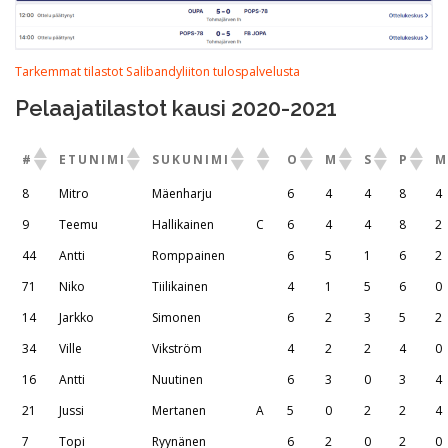
Tarkemmat tilastot Salibandyliiton tulospalvelusta
Pelaajatilastot kausi 2020-2021
#
ETUNIMI
SUKUNIMI
O
M
S
P
M
8
Mitro
Mäenharju
6
4
4
8
4
9
Teemu
Hallikainen
C
6
4
4
8
2
44
Antti
Romppainen
6
5
1
6
2
71
Niko
Tiilikainen
4
1
5
6
0
14
Jarkko
Simonen
6
2
3
5
2
34
Ville
Vikström
4
2
2
4
0
16
Antti
Nuutinen
6
3
0
3
4
21
Jussi
Mertanen
A
5
0
2
2
4
7
Topi
Ryynänen
6
2
0
2
0