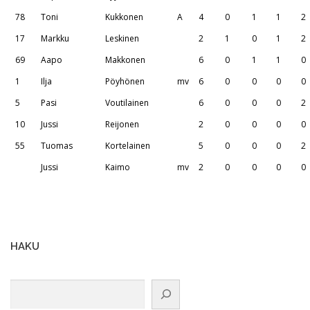
78
Toni
Kukkonen
A
4
0
1
1
2
17
Markku
Leskinen
2
1
0
1
2
69
Aapo
Makkonen
6
0
1
1
0
1
Ilja
Pöyhönen
mv
6
0
0
0
0
5
Pasi
Voutilainen
6
0
0
0
2
10
Jussi
Reijonen
2
0
0
0
0
55
Tuomas
Kortelainen
5
0
0
0
2
Jussi
Kaimo
mv
2
0
0
0
0
HAKU
Etsi