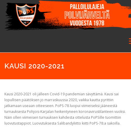
Siirry
sisältöön
Va
ETUSIVU
SEURA
SALIBANDY
JALKAPALLO
KAUSI 2020-2021
FUTSAL
JUNIORIT
HARRASTETOIMINTA
Kausi 2020-2021 oli jälleen Covid-19 pandemian sävyttämä. Kausi sai
lopullisen päätöksen jo marraskuussa 2020, vaikka kautta pyrittiin
jatkamaan useaan otteeseen. PoPS-78 luopui viimeiseksi jääneestä
GALLERIA
turnauksesta Pohjois-Karjalan heikentyneen koronavirustilanteen vuoksi.
Näin ollen viimeisen turnauksen kahdesta ottelusta PoPSille tuomittiin
luovutustappiot. Luovutuksesta Salibandyliitto kiitti PoPS-78:a sakoilla.