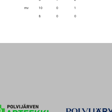
mv
10
0
1
8
0
0