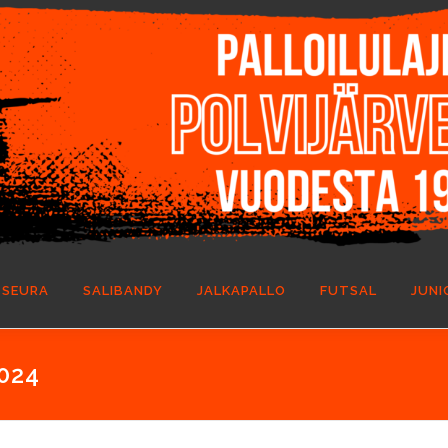
SEURA
SALIBANDY
JALKAPALLO
FUTSAL
JUNI
024