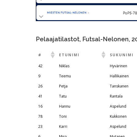
Pelaajatilastot, Futsal-Nelonen, 2
#
ETUNIMI
SUKUNIMI
42
Niklas
Hyvärinen
9
Teemu
Hallikainen
26
Petja
Tanskanen
41
Tatu
Rantala
16
Hannu
Aspelund
78
Toni
Kukkonen
23
Karri
Aspelund
6
Miro
Mutanen