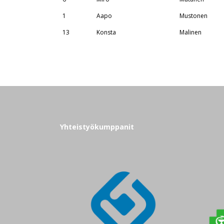
1
Aapo
Mustonen
13
Konsta
Malinen
Yhteistyökumppanit